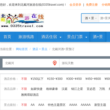
您好，欢迎来到北戴河旅游在线(0335travel.com)！
会员登录
|
免费注册
分销
酒 + 景
首页
旅游线路
酒店住宿
景点门票
酒+景
当前位置：
网站首页
/
酒店 + 景点
/
北戴河酒+景预订
酒店价格：
不限
¥150以下
¥150~¥300
¥300~¥450
¥450~¥600
¥60
酒店品牌：
不限
如家快捷
格林豪泰
汉庭
锦江之星
宜必思
万凯
雅阁璞邸酒店
景点级别：
不限
AA
AAA
特色主题景区
AAAA
AAAAA
新型主题