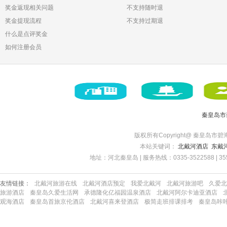
奖金返现相关问题
不支持随时退
奖金提现流程
不支持过期退
什么是点评奖金
如何注册会员
秦皇岛市
版权所有Copyright@ 秦皇岛市碧海博旅
本站关键词：
北戴河酒店
东戴
地址：河北秦皇岛 | 服务热线：0335-3522588 | 35522
友情链接：
北戴河旅游在线
北戴河酒店预定
我爱北戴河
北戴河旅游吧
久爱北
旅游酒店
秦皇岛久爱生活网
承德隆化亿福园温泉酒店
北戴河阿尔卡迪亚酒店
观海酒店
秦皇岛首旅京伦酒店
北戴河喜来登酒店
极简走班排课排考
秦皇岛咔