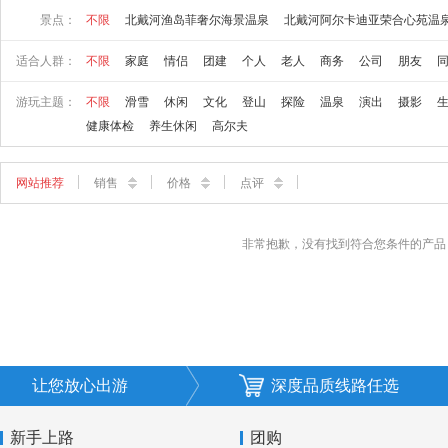
景点：
不限
北戴河渔岛菲奢尔海景温泉
北戴河阿尔卡迪亚荣合心苑温
适合人群：
不限
家庭
情侣
团建
个人
老人
商务
公司
朋友
游玩主题：
不限
滑雪
休闲
文化
登山
探险
温泉
演出
摄影
健康体检
养生休闲
高尔夫
网站推荐
销售
价格
点评
非常抱歉，没有找到符合您条件的产品
让您放心出游
深度品质线路任选
新手上路
团购