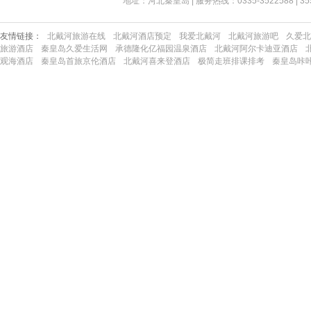
地址：河北秦皇岛 | 服务热线：0335-3522588 | 35522
友情链接：
北戴河旅游在线
北戴河酒店预定
我爱北戴河
北戴河旅游吧
久爱北
旅游酒店
秦皇岛久爱生活网
承德隆化亿福园温泉酒店
北戴河阿尔卡迪亚酒店
观海酒店
秦皇岛首旅京伦酒店
北戴河喜来登酒店
极简走班排课排考
秦皇岛咔