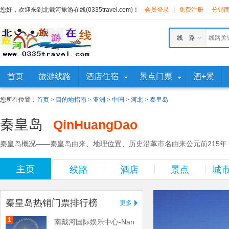
您好，欢迎来到北戴河旅游在线(0335travel.com)！
会员登录
|
免费注册
分销
线 路
首页
旅游线路
酒店住宿
景点门票
酒+景
您所在位置：
首页
>
目的地指南
>
亚洲
>
中国
>
河北
>
秦皇岛
秦皇岛
QinHuangDao
秦皇岛概况——秦皇岛由来、地理位置、历史沿革市名由来公元前215年
主页
线路
酒店
景点
城
秦皇岛热销门票排行榜
更多
1
南戴河国际娱乐中心-Nan