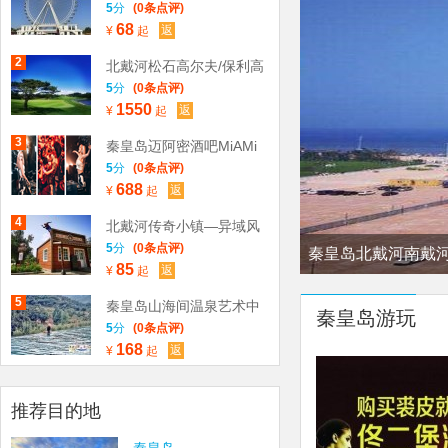
Yuu Resort
5
分
(0条点评)
68
返
¥
起
2
北戴河松石高尔夫/保利高
尔夫/荣盛森林高尔夫俱乐
5
分
(0条点评)
1550
返
部球场预订
¥
起
3
秦皇岛迈阿密酒吧MiAMi
CLUB
5
分
(0条点评)
688
返
¥
起
4
北戴河传奇小镇—异域风
情园
5
分
(0条点评)
秦皇岛北戴河南戴
85
返
¥
起
5
秦皇岛山海间温泉艺术中
秦皇岛游玩
心
5
分
(0条点评)
168
返
¥
起
推荐目的地