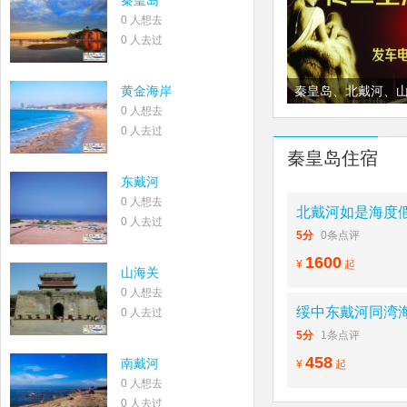
秦皇岛
0 人想去
0 人去过
黄金海岸
秦皇岛、北戴河、
0 人想去
堡海宁皮草城购物
0 人去过
秦皇岛住宿
东戴河
0 人想去
北戴河如是海度假村&
0 人去过
5分
0条点评
1600
¥
起
山海关
0 人想去
绥中东戴河同湾
0 人去过
5分
1条点评
458
南戴河
¥
起
0 人想去
0 人去过