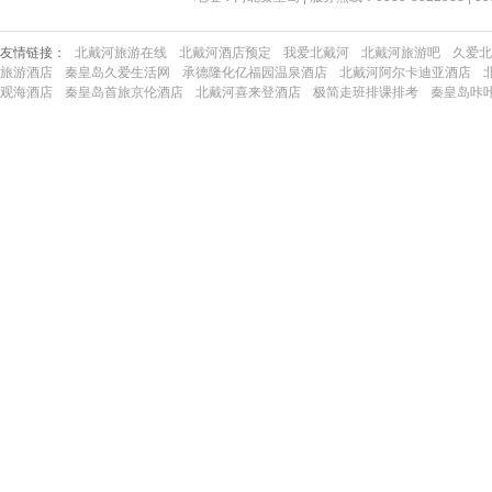
友情链接：
北戴河旅游在线
北戴河酒店预定
我爱北戴河
北戴河旅游吧
久爱北
旅游酒店
秦皇岛久爱生活网
承德隆化亿福园温泉酒店
北戴河阿尔卡迪亚酒店
观海酒店
秦皇岛首旅京伦酒店
北戴河喜来登酒店
极简走班排课排考
秦皇岛咔