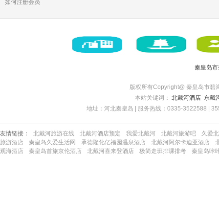
如何注册会员
秦皇岛市
版权所有Copyright@ 秦皇岛市碧海博旅
本站关键词：
北戴河酒店
东戴
地址：河北秦皇岛 | 服务热线：0335-3522588 | 35522
友情链接：
北戴河旅游在线
北戴河酒店预定
我爱北戴河
北戴河旅游吧
久爱北
旅游酒店
秦皇岛久爱生活网
承德隆化亿福园温泉酒店
北戴河阿尔卡迪亚酒店
观海酒店
秦皇岛首旅京伦酒店
北戴河喜来登酒店
极简走班排课排考
秦皇岛咔