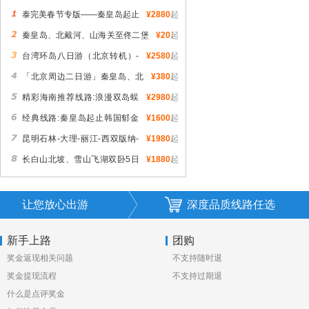
泰完美春节专版——秦皇岛起止
¥2880
起
曼谷巴厘岛七日深度游
秦皇岛、北戴河、山海关至佟二堡
¥20
起
海宁皮草城购物一日游
台湾环岛八日游（北京转机）-
¥2580
起
秦皇岛人特惠台湾游
「北京周边二日游」秦皇岛、北
¥380
起
戴河、南戴河、黄金海岸、碧螺塔酒吧公
精彩海南推荐线路:浪漫双岛蜈
¥2980
起
园、奥林匹克公园、山海关、老龙头
支洲猴岛双飞6日游
经典线路:秦皇岛起止韩国郁金
¥1600
起
香游轮七日游
昆明石林-大理-丽江-西双版纳-
¥1980
起
精品八晚九天品质休闲游＞经典景点精品
长白山北坡、雪山飞湖双卧5日
¥1880
起
游
游
让您放心出游
深度品质线路任选
新手上路
团购
奖金返现相关问题
不支持随时退
奖金提现流程
不支持过期退
什么是点评奖金