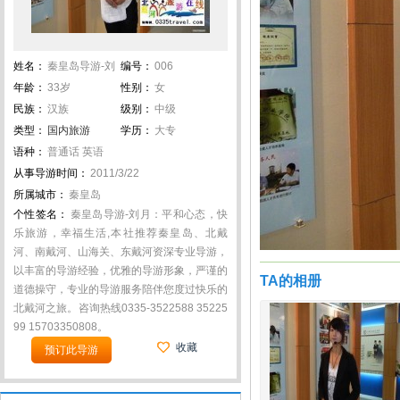
姓名：
秦皇岛导游-刘
编号：
006
月
年龄：
33岁
性别：
女
民族：
汉族
级别：
中级
类型：
国内旅游
学历：
大专
语种：
普通话 英语
从事导游时间：
2011/3/22
所属城市：
秦皇岛
个性签名：
秦皇岛导游-刘月：平和心态，快
乐旅游，幸福生活,本社推荐秦皇岛、北戴
河、南戴河、山海关、东戴河资深专业导游，
以丰富的导游经验，优雅的导游形象，严谨的
TA的相册
道德操守，专业的导游服务陪伴您度过快乐的
北戴河之旅。咨询热线0335-3522588 35225
99 15703350808。
收藏
预订此导游