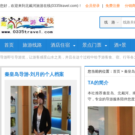
您好，欢迎来到北戴河旅游在线(0335travel.com)！
会员登录
|
免费注册
分销
线 路
首页
旅游线路
酒店住宿
景点门票
酒+景
导游即引导游览，让游客感受山水之美，并且在这个过程中给予游客食、宿、行等各
您当前的位置：
首页
>
秦皇岛
秦皇岛导游-刘月的个人档案
TA的简介
本社推荐秦皇岛、北戴河、
守，专业的导游服务陪伴您度过快乐的