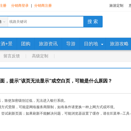
注册
分销商登录
|
分销商注册
旅游定制
路
酒+景
团购
旅游资讯
导游
目的地
旅游攻略
留言反馈
高级定制
面，提示”该页无法显示”或空白页，可能是什么原因？
览器，致使加密级别过低，无法进入银行系统。
网方式受限，可能是网络服务商限制，如有条件请更换一种上网方式或环境。
试刷新页面；如果刷新不能解决问题，可能浏览器设置了缓存，请在IE菜单--工具--Inter