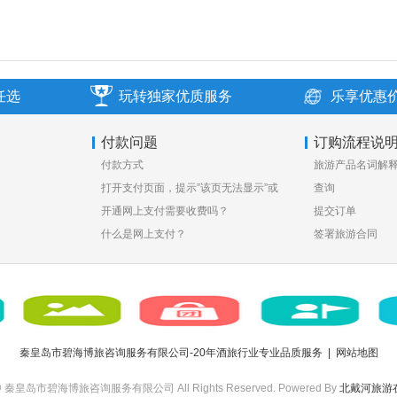
任选
玩转独家优质服务
乐享优惠
付款问题
订购流程说
付款方式
旅游产品名词解
打开支付页面，提示”该页无法显示”或
查询
空白页，可能是什么原因？
开通网上支付需要收费吗？
提交订单
什么是网上支付？
签署旅游合同
秦皇岛市碧海博旅咨询服务有限公司-20年酒旅行业专业品质服务
|
网站地图
 秦皇岛市碧海博旅咨询服务有限公司 All Rights Reserved. Powered By
北戴河旅游在线(