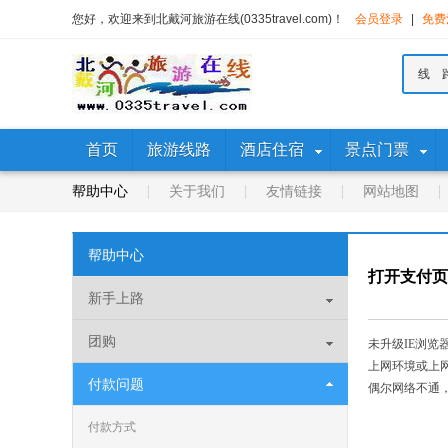
您好，欢迎来到北戴河旅游在线(0335travel.com)！
会员登录
|
免费
线 
首页
旅游线路
酒店住宿
景点门票
帮助中心
关于我们
友情链接
网站地图
帮助中心
打开支付页
新手上路
团购
未升级IE浏
上网环境或上
付款问题
偶尔网络不通，尝
付款方式