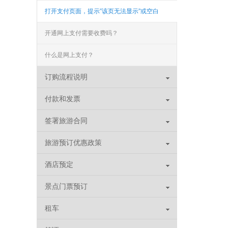
打开支付页面，提示”该页无法显示”或空白
页，可能是什么原因？
开通网上支付需要收费吗？
什么是网上支付？
订购流程说明
付款和发票
签署旅游合同
旅游预订优惠政策
酒店预定
景点门票预订
租车