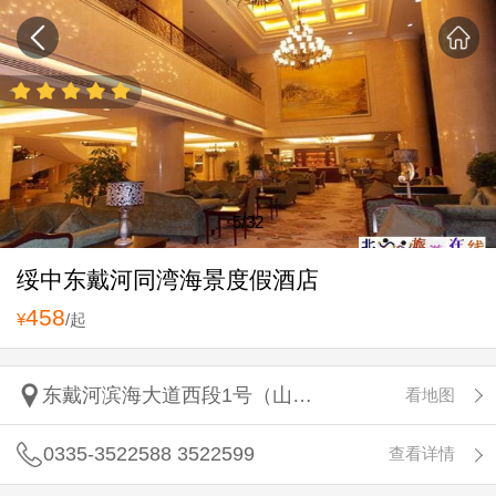
5
/32
绥中东戴河同湾海景度假酒店
458
¥
/起
东戴河滨海大道西段1号（山海同湾距离浴场50米）
看地图
0335-3522588 3522599
查看详情