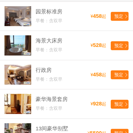
园景标准房
458
¥
起
预定
早餐：含双早
海景大床房
528
¥
起
预定
早餐：含双早
行政房
458
¥
起
预定
早餐：含双早
豪华海景套房
928
¥
起
预定
早餐：含双早
13间豪华别墅
5500