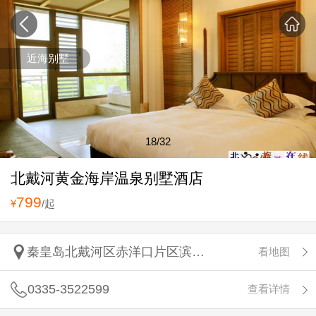
近海别墅
18
/32
北戴河黄金海岸温泉别墅酒店
799
¥
/起
秦皇岛北戴河区赤洋口片区滨海新大道D4段东侧
看地图
0335-3522599
查看详情