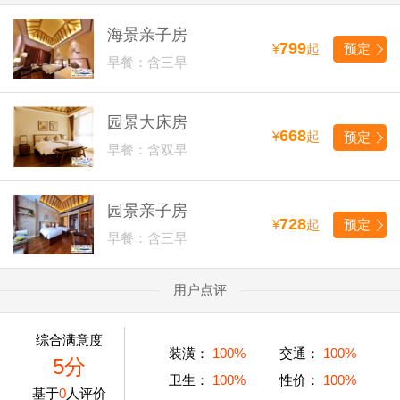
海景亲子房
799
¥
起
预定
早餐：含三早
园景大床房
668
¥
起
预定
早餐：含双早
园景亲子房
728
¥
起
预定
早餐：含三早
用户点评
综合满意度
装潢：
100%
交通：
100%
5分
卫生：
100%
性价：
100%
基于
0
人评价