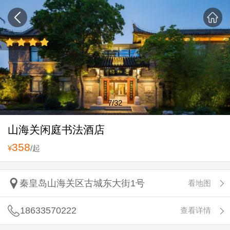
7
/32
山海关闲庭书法酒店
358
¥
/起
秦皇岛山海关区古城东大街1号
看地图
18633570222
查看详情