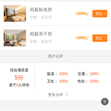
闲庭标准房
358
¥
起
预定
早餐：含双早
闲庭亲子房
488
¥
起
预定
早餐：含双早
用户点评
综合满意度
装潢：
100%
交通：
100%
5分
卫生：
100%
性价：
100%
基于
0
人评价
更多点评