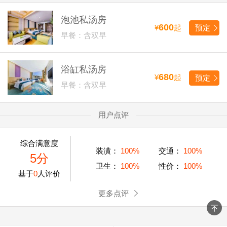
泡池私汤房
600
¥
起
预定
早餐：含双早
浴缸私汤房
680
¥
起
预定
早餐：含双早
用户点评
综合满意度
装潢：
100%
交通：
100%
5分
卫生：
100%
性价：
100%
基于
0
人评价
更多点评