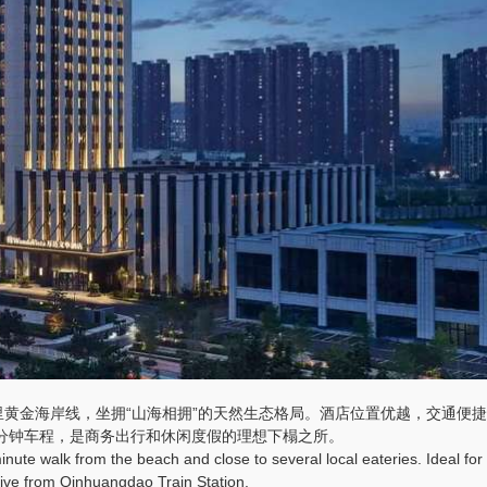
里黄金海岸线，坐拥“山海相拥”的天然生态格局。酒店位置优越，交通便
0分钟车程，是商务出行和休闲度假的理想下榻之所。
nute walk from the beach and close to several local eateries. Ideal for
drive from Qinhuangdao Train Station.