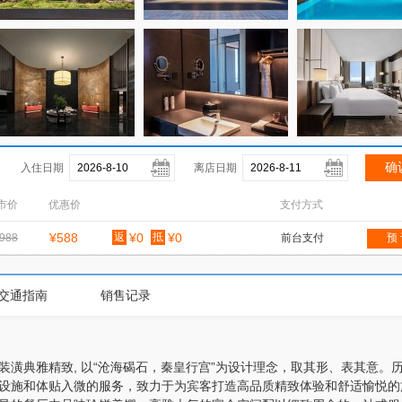
入住日期
离店日期
市价
优惠价
支付方式
¥588
返
¥0
抵
¥0
988
前台支付
预
交通指南
销售记录
潢典雅精致, 以“沧海碣石，秦皇行宫”为设计理念，取其形、表其意。
设施和体贴入微的服务，致力于为宾客打造高品质精致体验和舒适愉悦的