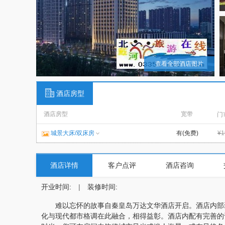
查看全部酒店图片
酒店房型
酒店房型
宽带
门
城景大床/双床房
有(免费)
¥1
酒店详情
客户点评
酒店咨询
开业时间:
|
装修时间:
难以忘怀的故事自秦皇岛万达文华酒店开启。酒店内部装
化与现代都市格调在此融合，相得益彰。酒店内配有完善的