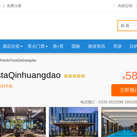
录
|
免费注册
高级定制
线路
酒店住宿
景点门票
酒+景
团购
旅游资讯
导游
目
VistaQinhuangdao
5
Qinhuangdao
¥
送到手机
立即预
电话预订：
0335-3522588 18633