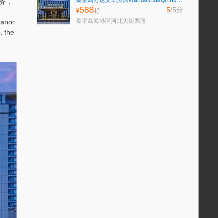
秦皇岛万达文华酒店WandaVistaQinhuangdao
务，
588
5
/5
分
¥
起
秦皇岛海港区河北大街西段
panor
, the