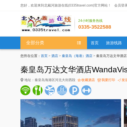
您好，欢迎来到北戴河旅游在线(0335travel.com)官方网站！
会员登
24小时服务热线
0335-3522588
全部分类
首页
旅游线路
您所在位置：
首页
>
酒店
>
秦皇岛（海港）酒店
> 秦皇岛万达文华酒店Wanda
秦皇岛万达文华酒店WandaVista
地址：秦皇岛海港区河北大街西段
收藏酒店
我要打印
发