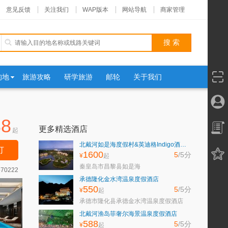
意见反馈
关注我们
WAP版本
网站导航
商家管理
的地
旅游攻略
研学旅游
邮轮
关于我们
88
更多精选酒店
起
北戴河如是海度假村&英迪格Indigo酒店&如是公寓酒店
订
1600
5
/5
分
¥
起
秦皇岛市昌黎县如是海
570222
承德隆化金水湾温泉度假酒店
550
5
/5
分
¥
起
承德市隆化县承德金水湾温泉度假酒店
北戴河渔岛菲奢尔海景温泉度假酒店
588
5
/5
分
¥
起