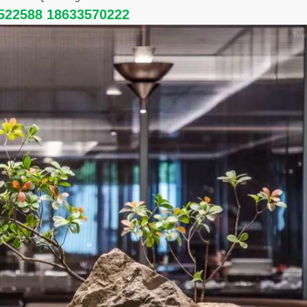
88 18633570222