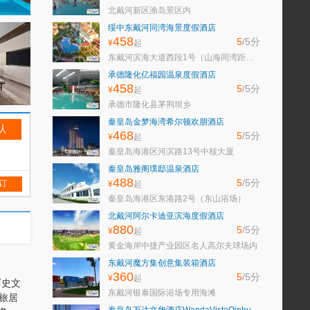
北戴河新区渔岛景区内
绥中东戴河同湾海景度假酒店
458
5
/5
分
¥
起
东戴河滨海大道西段1号（山海同湾距离浴场50米）
承德隆化亿福园温泉度假酒店
458
5
/5
分
¥
起
承德市隆化县茅荆坝乡
秦皇岛金梦海湾希尔顿欢朋酒店
468
5
/5
分
¥
起
秦皇岛海港区河滨路13号中核大厦
秦皇岛雅阁璞邸温泉酒店
488
5
/5
分
 订
¥
起
秦皇岛海港区东港路2号（东山浴场）
北戴河阿尔卡迪亚滨海度假酒店
880
5
/5
分
¥
起
黄金海岸中捷产业园区名人高尔夫球场内
东戴河魔方集创意集装箱酒店
360
5
/5
分
¥
起
历史文
东戴河银泰国际浴场专用海滩
旅居