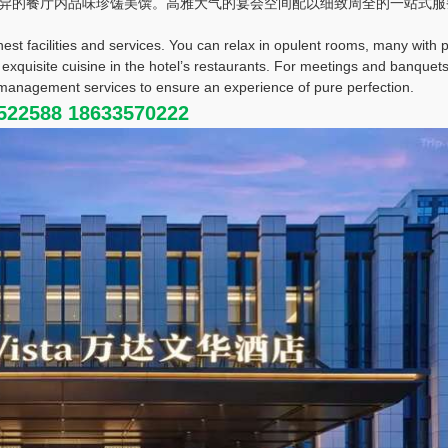
异的餐厅内品味珍馐美馔。高雅大气的宴会空间配以细致周全的一站式服
st facilities and services. You can relax in opulent rooms, many with 
 exquisite cuisine in the hotel’s restaurants. For meetings and banquets
t-management services to ensure an experience of pure perfection.
88 18633570222