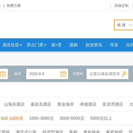
录
|
免费注册
高级定制
线路
酒店住宿
景点门票
酒+景
团购
旅游资讯
导游
目
退房
关键词
山海关酒店
秦皇岛酒店
黄金海岸
承德酒店
亚龙湾酒店
500-1000元
1000-3000元
3000-5000元
5000元以上
五星级
酒店式公寓
经济型酒店
客栈
青年旅舍
家庭旅馆
近