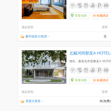
查看地图
收藏酒店
酒店房型
宽带
豪华温泉大/双房
无
北戴河阿那亚A·HOTE
地址：秦皇岛市昌黎县A·HOTE
查看地图
收藏酒店
酒店房型
宽带
景观大床房
有(免费)