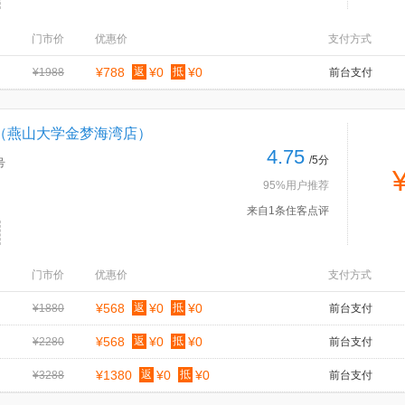
门市价
优惠价
支付方式
¥788
返
¥0
抵
¥0
¥1988
前台支付
（燕山大学金梦海湾店）
4.75
/5分
号
95%用户推荐
来自1条住客点评
门市价
优惠价
支付方式
¥568
返
¥0
抵
¥0
¥1880
前台支付
¥568
返
¥0
抵
¥0
¥2280
前台支付
¥1380
返
¥0
抵
¥0
¥3288
前台支付