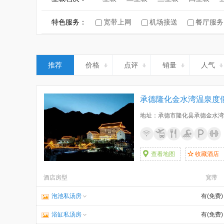
康养酒店
特色服务：
宽带上网
机场接送
餐厅服务
推荐
价格
点评
销量
人气
承德隆化金水湾温泉度
地址：承德市隆化县承德金水湾
查看地图
收藏酒店
酒店房型
宽带
泡池私汤房
有(免费)
浴缸私汤房
有(免费)