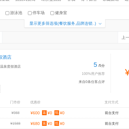
游泳池
停车场
健身室
显示更多筛选项(餐饮服务,品牌连锁..)
上
假酒店
5
/5分
温泉度假酒店
100%用户推荐
来自0条住客点评
门市价
优惠价
支付方式
¥600
返
¥0
抵
¥0
¥988
前台支付
¥680
返
¥0
抵
¥0
¥1588
前台支付