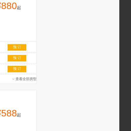
¥880
起
预 订
预 订
预 订
查看全部房型
¥588
起