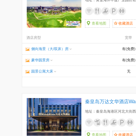
地址：黄金海岸中捷产业园区名
查看地图
收藏酒店
酒店房型
宽带
侧向海景（大/双床）房
有(免费)
豪华园景房
有(免费)
园景公寓大床
无
秦皇岛万达文华酒店WandaV
地址：秦皇岛海港区河北大街西
查看地图
收藏酒店