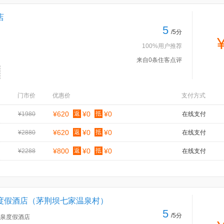
店
5
/5分
100%用户推荐
来自0条住客点评
门市价
优惠价
支付方式
¥620
返
¥0
抵
¥0
¥1980
在线支付
¥620
返
¥0
抵
¥0
¥2880
在线支付
¥800
返
¥0
抵
¥0
¥2288
在线支付
度假酒店（茅荆坝七家温泉村）
5
/5分
泉度假酒店