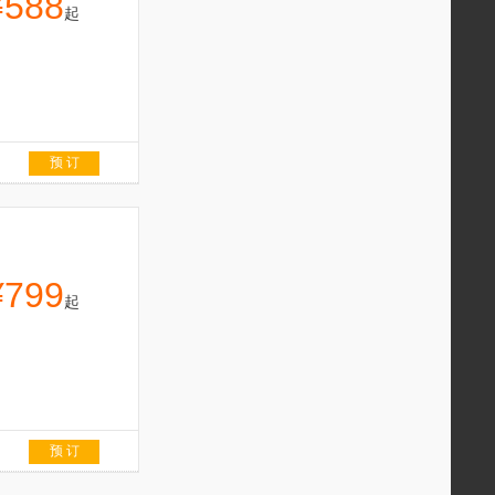
¥588
起
预 订
¥799
起
预 订