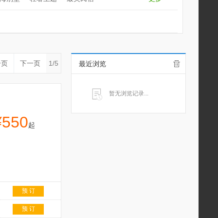
一页
下一页
1/5
最近浏览
暂无浏览记录...
¥550
起
预 订
预 订