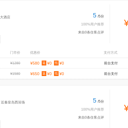
5
/5分
大酒店
100%用户推荐
来自0条住客点评
门市价
优惠价
支付方式
¥580
返
¥0
抵
¥0
¥1280
前台支付
¥650
返
¥0
抵
¥0
¥1580
前台支付
5
/5分
号 近秦皇岛西浴场
100%用户推荐
来自0条住客点评