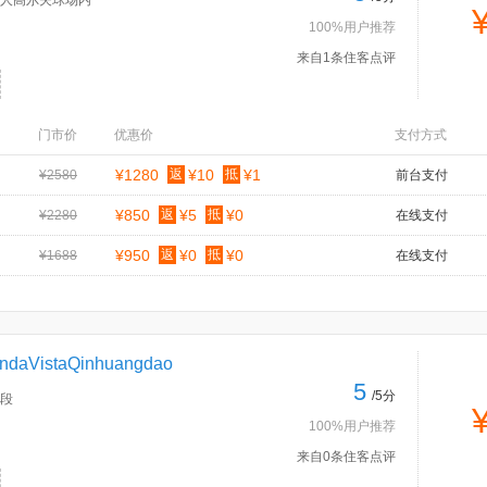
人高尔夫球场内
100%用户推荐
来自1条住客点评
门市价
优惠价
支付方式
¥1280
返
¥10
抵
¥1
¥2580
前台支付
¥850
返
¥5
抵
¥0
¥2280
在线支付
¥950
返
¥0
抵
¥0
¥1688
在线支付
istaQinhuangdao
5
/5分
段
100%用户推荐
来自0条住客点评