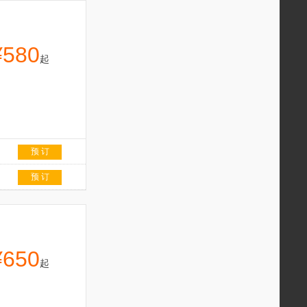
¥580
起
预 订
预 订
¥650
起