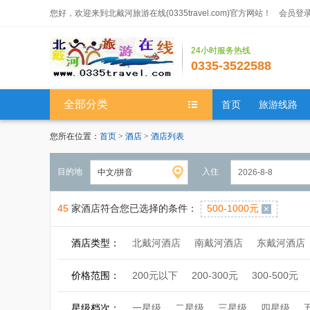
您好，欢迎来到北戴河旅游在线(0335travel.com)官方网站！
会员登
24小时服务热线
0335-3522588
全部分类
首页
旅游线路
您所在位置：
首页
>
酒店
>
酒店列表
目的地
入住
45
家酒店符合您已选择的条件：
500-1000元
酒店类型：
北戴河酒店
南戴河酒店
东戴河酒店
价格范围：
200元以下
200-300元
300-500元
星级档次：
一星级
二星级
三星级
四星级