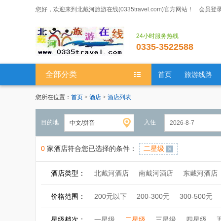
您好，欢迎来到北戴河旅游在线(0335travel.com)官方网站！
会员登
24小时服务热线
0335-3522588
全部分类
首页
旅游线路
您所在位置：
首页
>
酒店
>
酒店列表
目的地
入住
0
家酒店符合您已选择的条件：
二星级
酒店类型：
北戴河酒店
南戴河酒店
东戴河酒店
价格范围：
200元以下
200-300元
300-500元
星级档次：
一星级
二星级
三星级
四星级