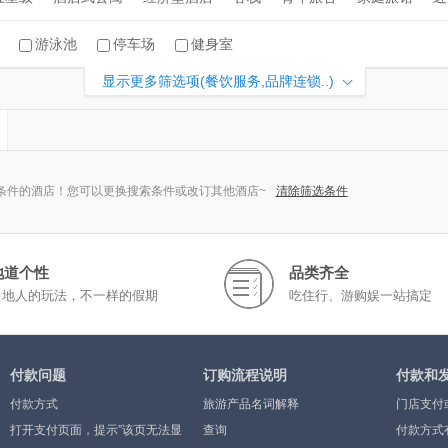
游泳池
停车场
健身室
显示更多筛选项(餐饮服务,品牌连锁..)
条件的酒店！您可以更换搜索条件或改订其他酒店~
清除筛选条件
地道个性
品类齐全
当地人的玩法，不一样的假期
吃住行、游购娱一站搞定
付款问题
订购流程说明
付款和
付款方式
旅游产品名词解释
门店支付
打开支付页面，提示”该页无法显
查询
付款方式