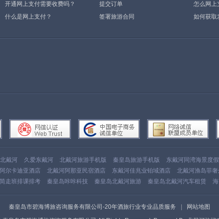
示”或空白页，可能是什么原因？
开通网上支付需要收费吗？
提交订单
怎么网上
什么是网上支付？
签署旅游合同
如何获取
北戴河
久爱东戴河
北戴河旅游手机版
秦皇岛旅游手机版
东戴河同湾海景度假
阿尔卡迪亚酒店
北戴河阿那亚民宿酒店
东戴河佳兆业铂域酒店
北戴河渔岛菲奢
简走班排课排考
秦皇岛咔咔科技
秦皇岛北戴河旅游
秦皇岛北戴河汽车租赁
海
秦皇岛市碧海博旅咨询服务有限公司-20年酒旅行业专业品质服务
|
网站地图