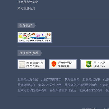
什么是点评奖金
如何注册会员
合作伙伴
优质服务推荐
北戴河旅游在线
北戴河酒店预定
我爱北戴河
北戴河旅游吧
久爱
承德旅游酒店
秦皇岛久爱生活网
承德隆化亿福园温泉酒店
北戴河
北戴河北华园观海酒店
秦皇岛首旅京伦酒店
北戴河喜来登酒店
极