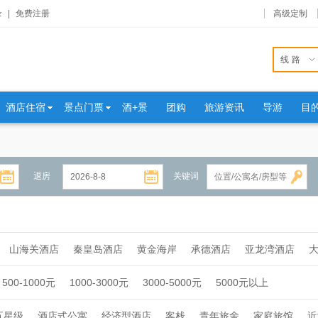
录
|
免费注册
高级定制
线路
酒店住宿
景点门票
酒+景
团购
旅游资讯
导游
目
退房
关键词
山海关酒店
秦皇岛酒店
黄金海岸
承德酒店
亚龙湾酒店
500-1000元
1000-3000元
3000-5000元
5000元以上
五星级
酒店式公寓
经济型酒店
客栈
青年旅舍
家庭旅馆
近