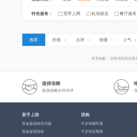
康养酒店
特色服务：
宽带上网
机场接送
餐厅服务
推荐
价格
点评
销量
人气
非常抱歉，没有找到符合您
值得信赖
旅游战略合作伙伴
新手上路
团购
奖金返现相关问题
不支持随时退
奖金提现流程
不支持过期退