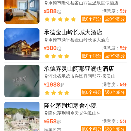
承德市隆化县鸾山丽呈温泉度假酒店
588
满意度：
5分
¥
起
抵0个积分
返0个积分
承德金山岭长城大酒店
承德市滦平县金山岭长城大酒店
580
满意度：
5分
¥
起
抵0个积分
返0个积分
承德雾灵山阿那亚澜也酒店
河北省承德市兴隆县阿那亚·雾灵山
1988
满意度：
5分
¥
起
抵0个积分
返0个积分
隆化茅荆坝寒舍小院
隆化茅荆坝乡天义沟孤山村
658
满意度：
5分
¥
起
抵0个积分
返0个积分
最美民宿