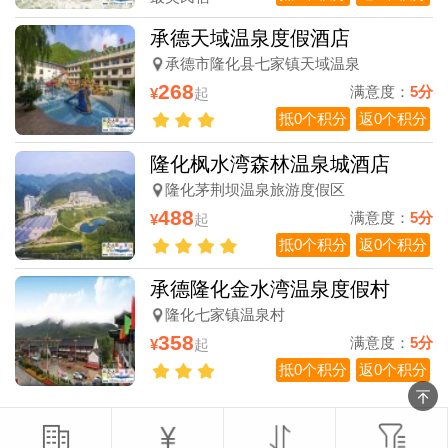
承德天域温泉度假酒店
承德市隆化县七家镇天域温泉
268
满意度：
5分
¥
起
抵0个积分
返0个积分
隆化枫水湾森林温泉城酒店
隆化茅荆坝温泉旅游度假区
488
满意度：
5分
¥
起
抵0个积分
返0个积分
承德隆化金水湾温泉度假村
隆化七家镇温泉村
358
满意度：
5分
¥
起
抵0个积分
返0个积分