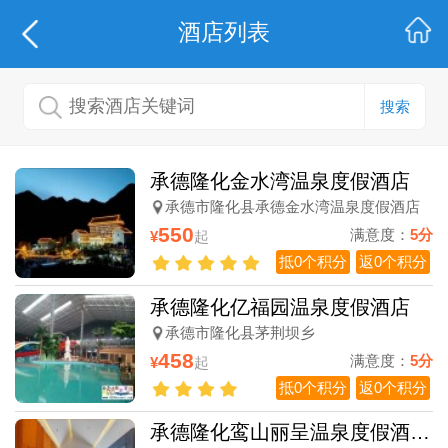
酒店列表
搜索
承德隆化金水湾温泉度假酒店
承德市隆化县承德金水湾温泉度假酒店
550
满意度：
5分
¥
起
抵0个积分
返0个积分
承德隆化亿福园温泉度假酒店
承德市隆化县茅荆坝乡
458
满意度：
5分
¥
起
抵0个积分
返0个积分
承德隆化鸾山丽呈温泉度假酒店（茅荆坝七家温泉村）