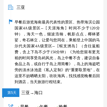
三亚
早餐后游览海南最具代表性的景区、热带海滨公园
国家
4A
级景区
--
【
天涯海角
】
时间不少于120分
钟），海天一色，烟波浩翰，帆影点点，椰林婆
娑，奇石林立，让爱与您同在，乘船登上中国的马
尔代夫国家
4A
级景区
--
【
蜈支洲岛
】
（含往返船
费，含上下岛不少于150分钟）《为给您留有更充
裕的时间享受岛屿风光，岛上中餐不含，建议自备
食品上岛，或自行于岛上用简餐》，
岛上
的
海盗吧
旁的淡水泳池
是《私人定制》的
“
重要取景地
”
，在
这里不妨晒晒太阳，吹吹海风，找找感觉晚餐后回
到酒店，当天旅游行程结束。
三亚→海口
第5天
早餐
午餐
晚餐