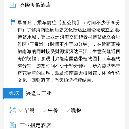
兴隆度假酒店
早餐后，乘车前往
【
五公祠
】
（时间不少于30分
钟）了解海南贬谪历史文化抵达亚洲论坛成立之地-
博鳌水城，登上亚洲河海交汇绝景
--[
博鳌成立会址
景区+玉带滩
]
（时间不少于60分钟），在近距离接
触南海的同时接受财源滚滚达三江，生意兴隆通四
海的祝福；参观【兴隆南国热带植物园】（车程约
60分钟，游览时间不少于50分钟），步入荟萃热带
奇花异草的世界，观赏海南最大根雕馆，体验华侨
文化；回到酒店，当天旅游行程结束。
兴隆→三亚
第3天
早餐
午餐
晚餐
三亚指定酒店