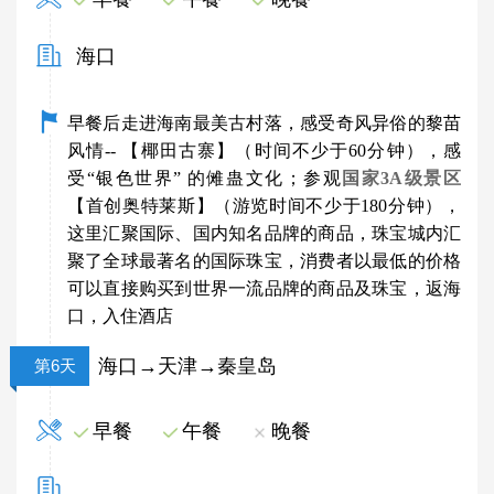
海口
早餐后走进海南最美古村落，感受奇风异俗的黎苗
风情--
【椰田古寨】
（时间不少于60分钟），感
受
“
银色世界
”
的傩蛊文化；参观
国家3A级景区
【首创奥特莱斯】（游览时间不少于180分钟），
这里汇聚国际、国内知名品牌的商品，珠宝城内汇
聚了全球最著名的国际珠宝，消费者以最低的价格
可以直接购买到世界一流品牌的商品及珠宝，返海
口，入住酒店
海口→天津→秦皇岛
第6天
早餐
午餐
晚餐