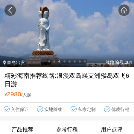
秦皇岛出发
线路编号:004
精彩海南推荐线路:浪漫双岛蜈支洲猴岛双飞6
日游
2980
¥
/人起
入住保证
实地踩线
私家定制
优质行程
产品推荐
参考行程
用户点评