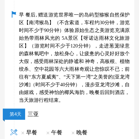
早 餐后, 赠送游览世界唯一的岛屿型猕猴自然保护
区【南湾猴岛】（不含索道，车程约30分钟，游览
时间不少于90分钟）体验原始生态之美游览充满原
始热带雨林风光的 5A景区【呀诺达雨林文化旅游
区】（游览时间不少于120分钟），走进葱茏绿意
的森林氧吧中，放松身心，让疲惫的心灵好好放个
大假，感受雨林深处的静谧和 神奇，高板根、植物
绞杀、空中花园等六大雨林奇观让您惊叹不已；前
往有
“
东方夏威夷
”
、
“
天下第一湾
”
之美誉的[亚龙湾
沙滩]（时间不少于40分钟），漫步亚龙湾沙滩，自
由嬉戏，感受神怡的椰风海韵，晚餐后回到酒店，
当天旅游行程结束。
三亚
第4天
早餐
午餐
晚餐