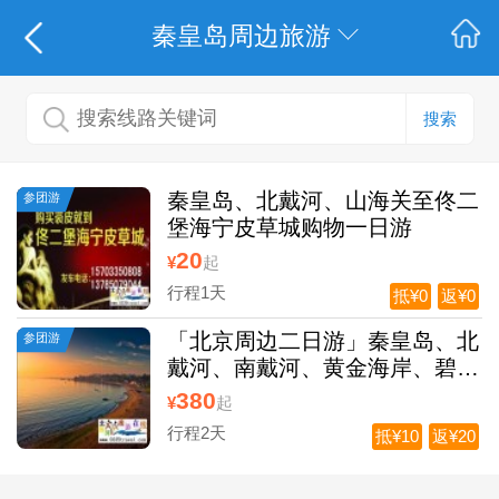
秦皇岛周边旅游
搜索
秦皇岛、北戴河、山海关至佟二
参团游
堡海宁皮草城购物一日游
20
¥
起
行程1天
抵¥0
返¥0
「北京周边二日游」秦皇岛、北
参团游
戴河、南戴河、黄金海岸、碧螺
塔酒吧公园、奥林匹克公园、山
380
¥
起
海关、老龙头
行程2天
抵¥10
返¥20