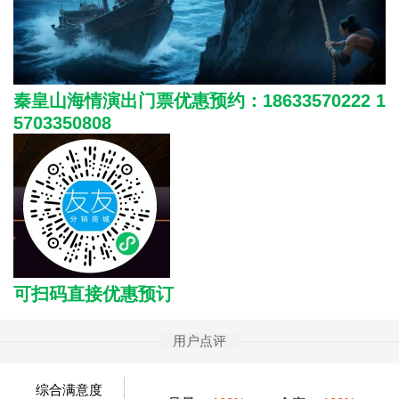
秦皇山海情演出门票优惠预约：18633570222 1
5703350808