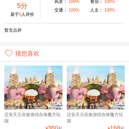
可扫码直接优惠预订
用户点评
综合满意度
风景：
100%
食宿：
100%
5分
交通：
100%
人文：
100%
基于
0
人评价
暂无点评