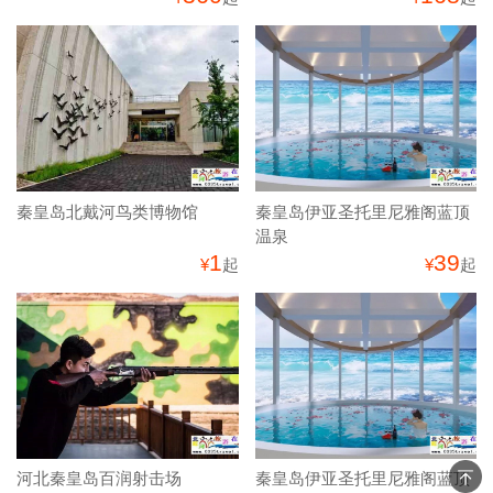
猜您喜欢
迁安天元谷旅游综合体魔方玩
迁安天元谷旅游综合体魔方玩
国
国
360
168
¥
起
¥
起