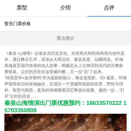
票型
介绍
点评
暂无门票价格
景点简介
《秦皇·山海情》以秦皇岛历史文化、自然风光和民俗风情为创作蓝
本，通过舞台艺术，讲述从大禹治水、秦皇东巡、仙螺传说、长城
筑魂直至现代传承的动人故事，构建起从上古神话到当代的完整叙
事链条。尘封的历史在这里被叫醒，又一次“活”了起来。
“科技美学+史诗密码”作为该剧的核心，将全息投影、3D 威亚、环绕
声场等前沿科技相融合，呈现出一个震撼而美丽的世界，野性与淳
朴、智慧与困惑，复杂的情绪随着演艺释放出能量。邀您一起，“打
开”尘封的历史……
秦皇山海情演出门票优惠预约：18633570222 1
5703350808