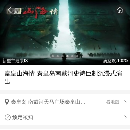
新型主题景区
满意度:100%
秦皇山海情-秦皇岛南戴河史诗巨制沉浸式演
出
秦皇岛 南戴河天马广场秦皇山海情剧场
看地图
预定须知