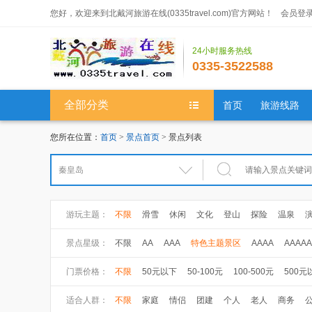
您好，欢迎来到北戴河旅游在线(0335travel.com)官方网站！
会员登
24小时服务热线
0335-3522588
全部分类
首页
旅游线路
您所在位置：
首页
>
景点首页
> 景点列表
游玩主题：
不限
滑雪
休闲
文化
登山
探险
温泉
大健康
健康体检
养生休闲
高尔夫
景点星级：
不限
AA
AAA
特色主题景区
AAAA
AAAAA
门票价格：
不限
50元以下
50-100元
100-500元
500元
适合人群：
不限
家庭
情侣
团建
个人
老人
商务