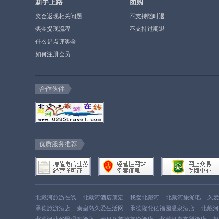
新手上路
团购
奖金返现相关问题
不支持随时退
奖金提现流程
不支持过期退
什么是点评奖金
如何注册会员
合作伙伴
优质服务推荐
北戴河旅游在线
北戴河酒店预定
我爱北戴河
北戴河旅游吧
久爱
承德旅游酒店
秦皇岛久爱生活网
承德隆化亿福园温泉酒店
北戴河