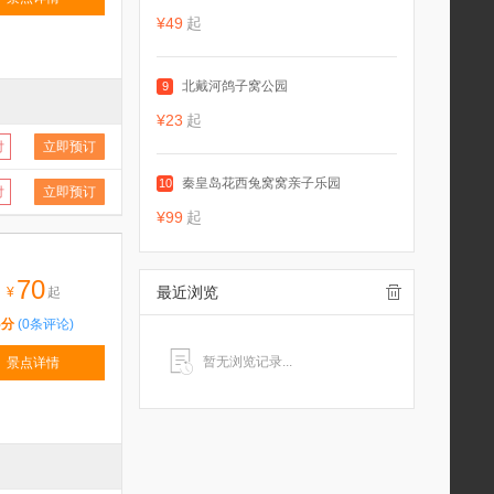
¥49
起
北戴河鸽子窝公园
9
¥23
起
付
立即预订
秦皇岛花西兔窝窝亲子乐园
10
付
立即预订
¥99
起
70
最近浏览
¥
起
5分
(0条评论)
暂无浏览记录...
景点详情