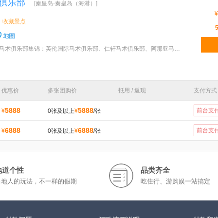
俱乐部
[秦皇岛·秦皇岛（海港）]
¥
收藏景点
特色：秦皇岛北戴河超硬核马术俱乐部集锦：英伦国际马术俱乐部、仁轩马术俱乐部、阿那亚马会，秦皇岛北
优惠价
多张团购价
抵用 / 返现
支付方式
5888
5888
前台支
¥
0张及以上
¥
/张
6888
6888
前台支
¥
0张及以上
¥
/张
地道个性
品类齐全
当地人的玩法，不一样的假期
吃住行、游购娱一站搞定