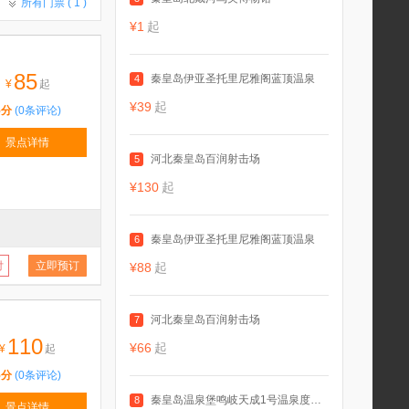
所有门票 (
1
)
¥1
起
85
秦皇岛伊亚圣托里尼雅阁蓝顶温泉
4
¥
起
¥39
起
5分
(0条评论)
景点详情
河北秦皇岛百润射击场
5
¥130
起
秦皇岛伊亚圣托里尼雅阁蓝顶温泉
6
付
立即预订
¥88
起
河北秦皇岛百润射击场
7
110
¥66
起
¥
起
5分
(0条评论)
秦皇岛温泉堡鸣岐天成1号温泉度假村
8
景点详情