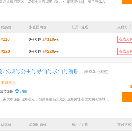
特色：渔田小镇项目位于秦皇岛北戴河新区，紧邻七里海潟湖湿地，生态环境优越。项目整体占地2400亩，总
优惠价
多张团购价
抵用 / 返现
支付方式
110
110
在线支
¥
0张及以上
¥
/张
220
220
在线支
¥
0张及以上
¥
/张
沙长城号公主号寻仙号求仙号游船
[秦皇岛·北戴河]
收藏景点
城号游船
特色：来秦皇岛北戴河旅游，乘大型游船出海观光，饱览秦皇岛北戴河山海关壮观优美的滨海城市芳容，体验
优惠价
多张团购价
抵用 / 返现
支付方式