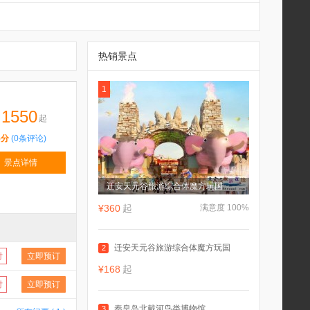
热销景点
1
]
1550
起
5分
(0条评论)
景点详情
迁安天元谷旅游综合体魔方玩国
¥360
起
满意度 100%
迁安天元谷旅游综合体魔方玩国
2
付
立即预订
¥168
起
付
立即预订
秦皇岛北戴河鸟类博物馆
3