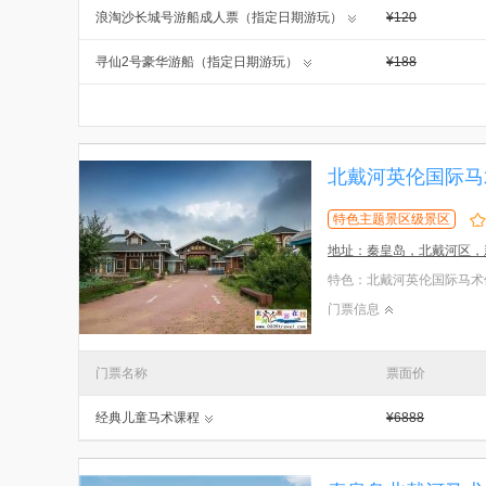
浪淘沙长城号游船成人票（指定日期游玩）
¥120
寻仙2号豪华游船（指定日期游玩）
¥188
北戴河英伦国际马
特色主题景区级景区
地址：秦皇岛，北戴河区，
门票信息
门票名称
票面价
经典儿童马术课程
¥6888