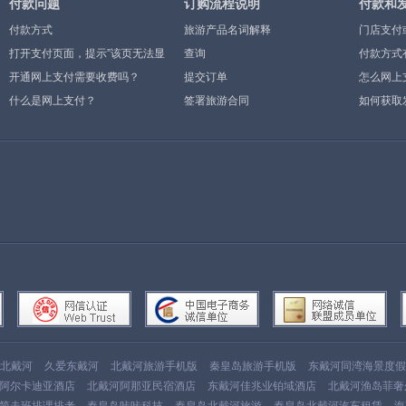
付款问题
订购流程说明
付款和
付款方式
旅游产品名词解释
门店支付
打开支付页面，提示”该页无法显
查询
付款方式
示”或空白页，可能是什么原因？
开通网上支付需要收费吗？
提交订单
怎么网上
什么是网上支付？
签署旅游合同
如何获取
北戴河
久爱东戴河
北戴河旅游手机版
秦皇岛旅游手机版
东戴河同湾海景度假
阿尔卡迪亚酒店
北戴河阿那亚民宿酒店
东戴河佳兆业铂域酒店
北戴河渔岛菲奢