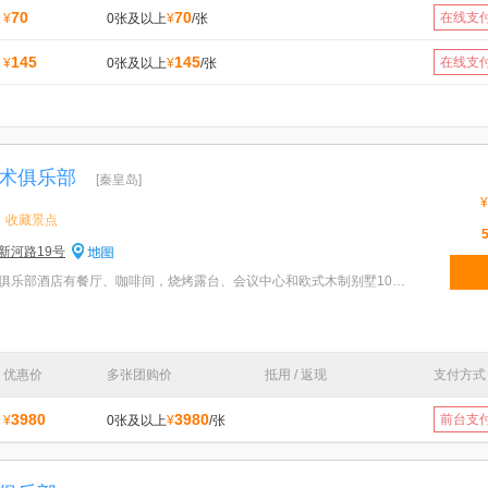
70
70
在线支
¥
0张及以上
¥
/张
145
145
在线支
¥
0张及以上
¥
/张
术俱乐部
[秦皇岛]
¥
收藏景点
新河路19号
特色：北戴河英伦国际马术俱乐部酒店有餐厅、咖啡间，烧烤露台、会议中心和欧式木制别墅10余座，房间卫
优惠价
多张团购价
抵用 / 返现
支付方式
3980
3980
前台支
¥
0张及以上
¥
/张