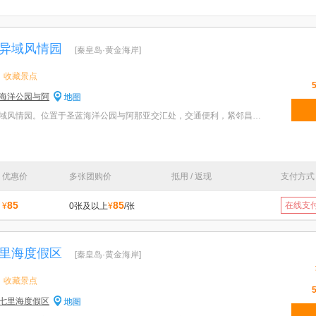
异域风情园
[秦皇岛·黄金海岸]
收藏景点
海洋公园与阿
特色：北戴河传奇小镇—异域风情园。位置于圣蓝海洋公园与阿那亚交汇处，交通便利，紧邻昌黎县机场快速
优惠价
多张团购价
抵用 / 返现
支付方式
85
85
在线支
¥
0张及以上
¥
/张
里海度假区
[秦皇岛·黄金海岸]
收藏景点
七里海度假区