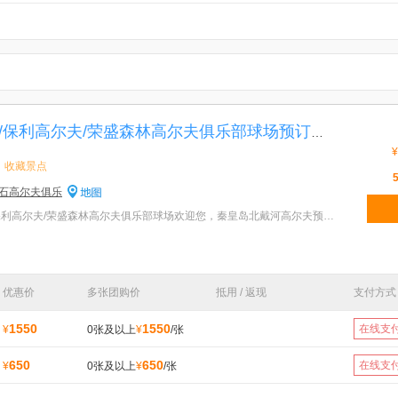
北戴河松石高尔夫/保利高尔夫/荣盛森林高尔夫俱乐部球场预订
[秦皇岛·北戴河
¥
收藏景点
石高尔夫俱乐
特色：北戴河松石高尔夫/保利高尔夫/荣盛森林高尔夫俱乐部球场欢迎您，秦皇岛北戴河高尔夫预订电话1863
优惠价
多张团购价
抵用 / 返现
支付方式
1550
1550
在线支
¥
0张及以上
¥
/张
650
650
在线支
¥
0张及以上
¥
/张