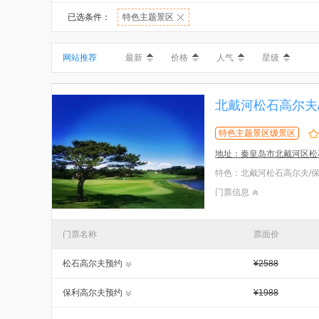
已选条件：
特色主题景区
网站推荐
最新
价格
人气
星级
特色主题景区级景区
地址：秦皇岛市北戴河区松
门票信息
门票名称
票面价
松石高尔夫预约
¥2588
保利高尔夫预约
¥1988