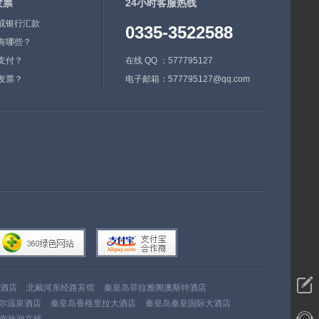
发票
24小时客服热线
或银行汇款
0335-3522588
有哪些？
支付？
在线 QQ ：577795127
发票？
电子邮箱：577795127@qq.com
酒店
北戴河东经路宾馆
秦皇岛菲拉雅阁澳斯特酒店
尔温泉酒店
秦皇岛香格里拉大酒店
秦皇岛秦皇国际大酒店