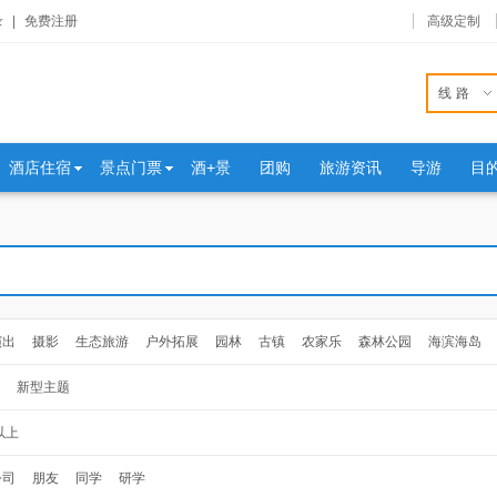
录
|
免费注册
高级定制
线路
酒店住宿
景点门票
酒+景
团购
旅游资讯
导游
目
演出
摄影
生态旅游
户外拓展
园林
古镇
农家乐
森林公园
海滨海岛
新型主题
以上
公司
朋友
同学
研学