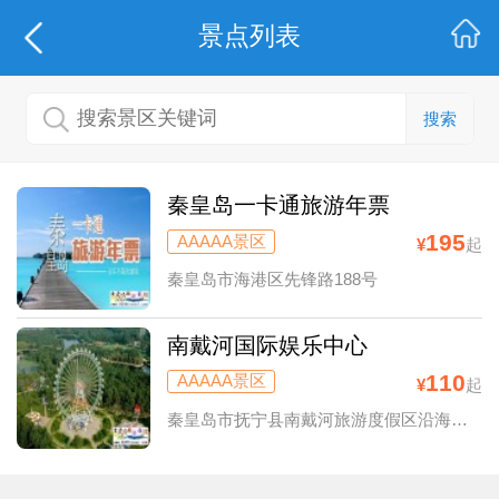
景点列表
搜索
秦皇岛一卡通旅游年票
195
AAAAA景区
¥
起
秦皇岛市海港区先锋路188号
南戴河国际娱乐中心
110
AAAAA景区
¥
起
秦皇岛市抚宁县南戴河旅游度假区沿海路999号