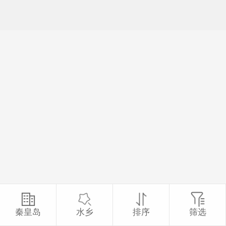
秦皇岛
水乡
排序
筛选