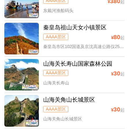
日出
380
AAAA景区
¥
起
东戴河渔船码头
秦皇岛祖山天女小镇景区
80
AAAA景区
¥
起
秦皇岛市区102国道及京沈高速公路仅25公里
山海关长寿山国家森林公园
30
AAAA景区
¥
起
山海关长寿山
山海关角山长城景区
30
AAAA景区
¥
起
山海关角山长城景区