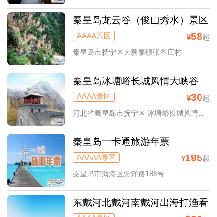
秦皇岛龙云谷（俊山秀水）景区
58
AAAA景区
¥
起
秦皇岛市抚宁区大新寨镇张各庄村
秦皇岛冰塘峪长城风情大峡谷
30
AAAA景区
¥
起
河北省秦皇岛市抚宁区 冰塘峪长城风情大峡谷
秦皇岛一卡通旅游年票
195
AAAAA景区
¥
起
秦皇岛市海港区先锋路188号
东戴河北戴河南戴河出海打渔看