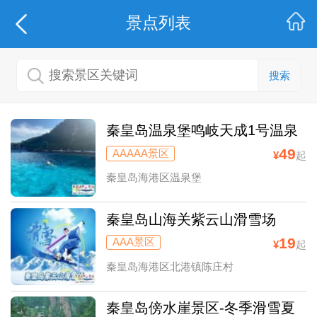
景点列表
搜索
秦皇岛温泉堡鸣岐天成1号温泉
度假村
49
AAAAA景区
¥
起
秦皇岛海港区温泉堡
秦皇岛山海关紫云山滑雪场
19
AAA景区
¥
起
秦皇岛海港区北港镇陈庄村
秦皇岛傍水崖景区-冬季滑雪夏