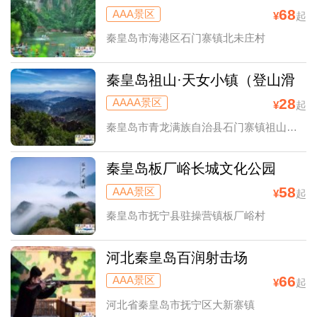
季高山峡谷漂流
68
AAA景区
¥
起
秦皇岛市海港区石门寨镇北未庄村
秦皇岛祖山·天女小镇（登山滑
雪摄影）
28
AAAA景区
¥
起
秦皇岛市青龙满族自治县石门寨镇祖山风景区
秦皇岛板厂峪长城文化公园
58
AAA景区
¥
起
秦皇岛市抚宁县驻操营镇板厂峪村
河北秦皇岛百润射击场
66
AAA景区
¥
起
河北省秦皇岛市抚宁区大新寨镇