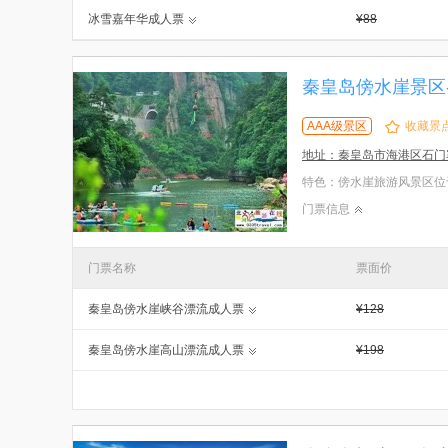
冰雪嘉年华成人票
¥88
秦皇岛傍水崖景区
AAA级景区
收藏景
地址：秦皇岛市海港区石门
门票信息
门票名称
票面价
秦皇岛傍水崖峡谷漂流成人票
¥128
秦皇岛傍水崖高山漂流成人票
¥198