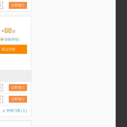
付
立即预订
68
¥
起
5分
(0条评论)
景点详情
付
立即预订
付
立即预订
所有门票 (
1
)