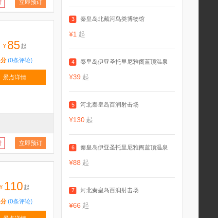
付
立即预订
秦皇岛北戴河鸟类博物馆
3
¥1
起
85
¥
起
5分
(0条评论)
秦皇岛伊亚圣托里尼雅阁蓝顶温泉
4
¥39
起
景点详情
河北秦皇岛百润射击场
5
¥130
起
付
立即预订
秦皇岛伊亚圣托里尼雅阁蓝顶温泉
6
¥88
起
110
¥
起
河北秦皇岛百润射击场
7
5分
(0条评论)
¥66
起