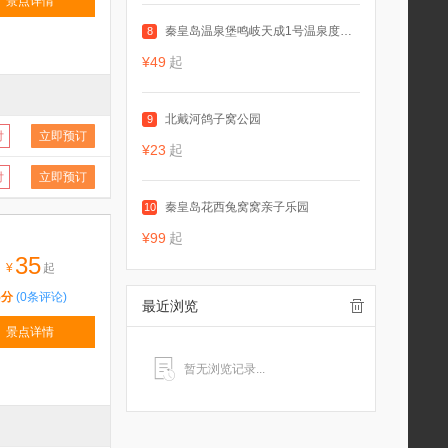
景点详情
秦皇岛温泉堡鸣岐天成1号温泉度假村
8
¥49
起
北戴河鸽子窝公园
9
付
立即预订
¥23
起
付
立即预订
秦皇岛花西兔窝窝亲子乐园
10
¥99
起
35
¥
起
5分
(0条评论)
最近浏览
景点详情
暂无浏览记录...