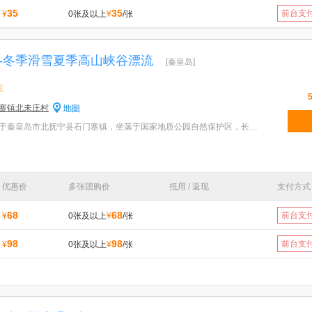
35
35
前台支
¥
0张及以上
¥
/张
-冬季滑雪夏季高山峡谷漂流
[秦皇岛]
点
寨镇北未庄村
特色：傍水崖旅游风景区位于秦皇岛市北抚宁县石门寨镇，坐落于国家地质公园自然保护区，长城脚下，柳江
优惠价
多张团购价
抵用 / 返现
支付方式
68
68
前台支
¥
0张及以上
¥
/张
98
98
前台支
¥
0张及以上
¥
/张