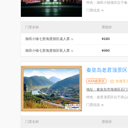
门票信息
门票名称
票面价
渔田小镇七里海度假区成人票
¥180
渔田小镇七里海度假区双人票
¥360
秦皇岛老君顶景区
AAA级景区
收藏景
地址：秦皇岛市海港区石门
门票信息
门票名称
票面价