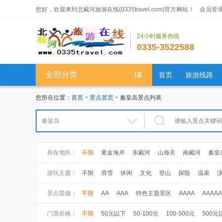
您好，欢迎来到北戴河旅游在线(0335travel.com)官方网站！
会员登
24小时服务热线
0335-3522588
全部分类
首页
旅游线路
您所在位置：
首页
>
景点首页
> 秦皇岛景点列表
所在地区：
不限
黄金海岸
东戴河
山海关
南戴河
秦皇
游玩主题：
不限
滑雪
休闲
文化
登山
探险
温泉
大健康
健康体检
养生休闲
高尔夫
景点星级：
不限
AA
AAA
特色主题景区
AAAA
AAAAA
门票价格：
不限
50元以下
50-100元
100-500元
500元