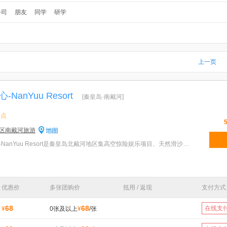
公司
朋友
同学
研学
上一页
anYuu Resort
[秦皇岛·南戴河]
景点
区南戴河旅游
特色：南戴河国际娱乐中心-NanYuu Resort是秦皇岛北戴河地区集高空惊险娱乐项目、天然滑沙滑草、超高摩
优惠价
多张团购价
抵用 / 返现
支付方式
68
68
在线支
¥
0张及以上
¥
/张