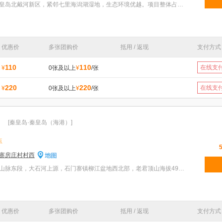
特色：渔田小镇项目位于秦皇岛北戴河新区，紧邻七里海潟湖湿地，生态环境优越。项目整体占地2400亩，总
优惠价
多张团购价
抵用 / 返现
支付方式
110
110
在线支
¥
0张及以上
¥
/张
220
220
在线支
¥
0张及以上
¥
/张
[秦皇岛·秦皇岛（海港）]
点
寨房庄村村西
特色：老君顶景区位于燕山山脉东段，大石河上源，石门寨镇柳江盆地西北部，老君顶山海拔497.3米。北、
优惠价
多张团购价
抵用 / 返现
支付方式