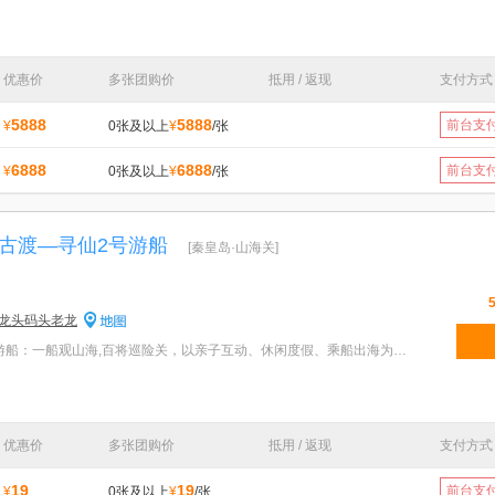
优惠价
多张团购价
抵用 / 返现
支付方式
5888
5888
前台支
¥
0张及以上
¥
/张
6888
6888
前台支
¥
0张及以上
¥
/张
古渡—寻仙2号游船
[秦皇岛·山海关]
龙头码头老龙
特色：石河古渡—寻仙2号游船：一船观山海,百将巡险关，以亲子互动、休闲度假、乘船出海为理念，打造唯
优惠价
多张团购价
抵用 / 返现
支付方式
19
19
前台支
¥
0张及以上
¥
/张