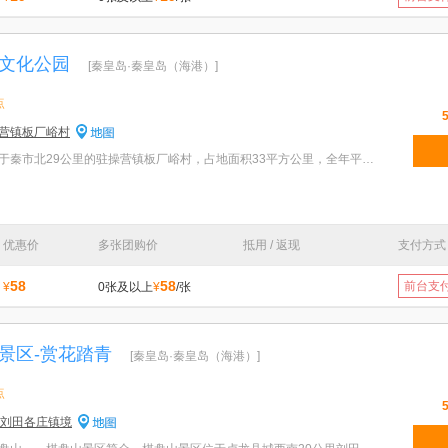
文化公园
[秦皇岛·秦皇岛（海港）]
点
营镇板厂峪村
特色：秦皇岛板厂峪景区位于秦市北29公里的驻操营镇板厂峪村，占地面积33平方公里，全年平均气温10.5摄
优惠价
多张团购价
抵用 / 返现
支付方式
58
58
前台支
¥
0张及以上
¥
/张
景区-赏花踏青
[秦皇岛·秦皇岛（海港）]
点
里刘田各庄镇境