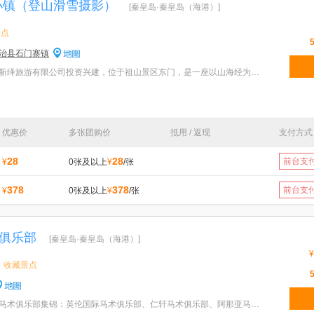
小镇（登山滑雪摄影）
[秦皇岛·秦皇岛（海港）]
景点
治县石门寨镇
特色：天女小镇是由秦皇岛新绎旅游有限公司投资兴建，位于祖山景区东门，是一座以山海经为文化底蕴的特
优惠价
多张团购价
抵用 / 返现
支付方式
28
28
前台支
¥
0张及以上
¥
/张
378
378
前台支
¥
0张及以上
¥
/张
俱乐部
[秦皇岛·秦皇岛（海港）]
¥
收藏景点
特色：秦皇岛北戴河超硬核马术俱乐部集锦：英伦国际马术俱乐部、仁轩马术俱乐部、阿那亚马会，秦皇岛北