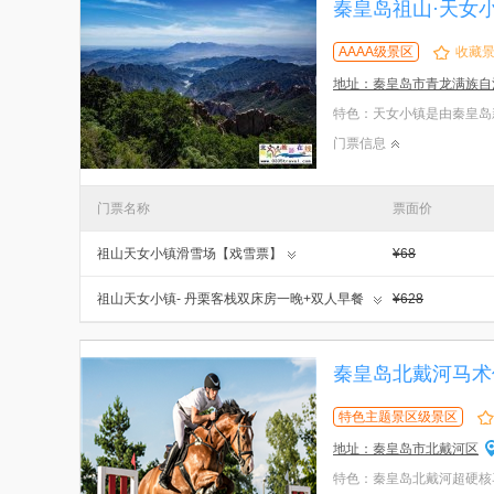
秦皇岛祖山·天女
AAAA级景区
收藏
地址：秦皇岛市青龙满族自
门票信息
门票名称
票面价
祖山天女小镇滑雪场【戏雪票】
¥68
祖山天女小镇- 丹栗客栈双床房一晚+双人早餐
¥628
+双人滑雪套票
秦皇岛北戴河马术
特色主题景区级景区
地址：秦皇岛市北戴河区