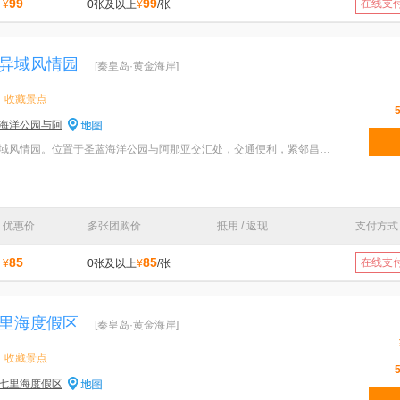
99
99
在线支
¥
0张及以上
¥
/张
异域风情园
[秦皇岛·黄金海岸]
收藏景点
海洋公园与阿
特色：北戴河传奇小镇—异域风情园。位置于圣蓝海洋公园与阿那亚交汇处，交通便利，紧邻昌黎县机场快速
优惠价
多张团购价
抵用 / 返现
支付方式
85
85
在线支
¥
0张及以上
¥
/张
里海度假区
[秦皇岛·黄金海岸]
收藏景点
七里海度假区