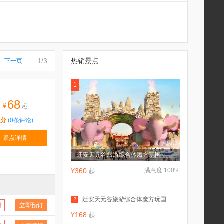
1/3
热销景点
下一页
1
68
¥
起
5分
(0条评论)
景点详情
迁安天元谷旅游综合体魔方玩国
¥360
起
满意度 100%
迁安天元谷旅游综合体魔方玩国
2
付
立即预订
¥168
起