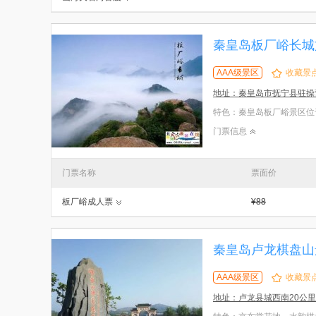
秦皇岛板厂峪长城
AAA级景区
收藏景
地址：秦皇岛市抚宁县驻操
门票信息
门票名称
票面价
板厂峪成人票
¥88
秦皇岛卢龙棋盘山
AAA级景区
收藏景
地址：卢龙县城西南20公