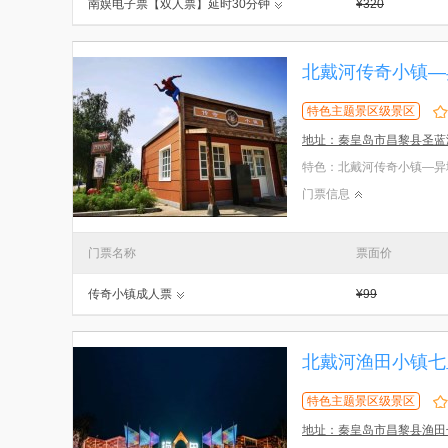
南娱电子票【双人票】延时30分钟
¥320
北戴河传奇小镇—
特色主题景区级景区
地址：秦皇岛市昌黎县圣蓝
门票信息
门票名称
票面价
传奇小镇成人票
¥99
北戴河渔田小镇七
特色主题景区级景区
地址：秦皇岛市昌黎县渔田