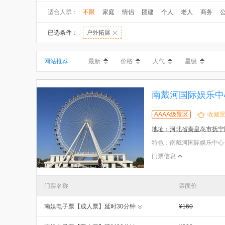
适合人群：
不限
家庭
情侣
团建
个人
老人
商务
已选条件：
户外拓展
网站推荐
最新
价格
人气
星级
南戴河国际娱乐中心-N
AAAA级景区
收藏
地址：河北省秦皇岛市抚宁
门票信息
门票名称
票面价
南娱电子票【成人票】延时30分钟
¥160