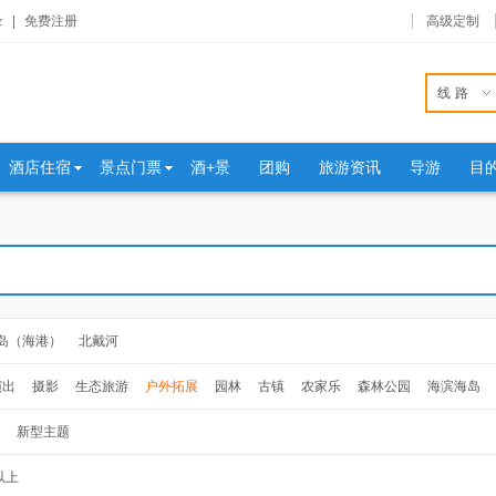
录
|
免费注册
高级定制
线路
酒店住宿
景点门票
酒+景
团购
旅游资讯
导游
目
岛（海港）
北戴河
演出
摄影
生态旅游
户外拓展
园林
古镇
农家乐
森林公园
海滨海岛
新型主题
以上