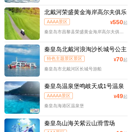
北戴河荣盛黄金海岸高尔夫俱乐
部森林场(荣盛森林高尔夫球
550
AAAA景区
¥
起
场）
秦皇岛市昌黎县荣盛黄金海岸高尔夫俱乐部森林场
秦皇岛北戴河浪淘沙长城号公主
号寻仙号求仙号游船
70
特色主题景区景区
¥
起
秦皇岛市北戴河区长城号游船
秦皇岛温泉堡鸣岐天成1号温泉
度假村
49
AAAAA景区
¥
起
秦皇岛海港区温泉堡
秦皇岛山海关紫云山滑雪场