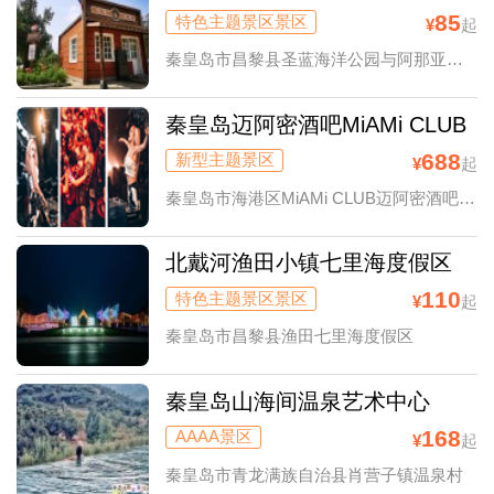
85
特色主题景区景区
¥
起
秦皇岛市昌黎县圣蓝海洋公园与阿那亚交汇处
秦皇岛迈阿密酒吧MiAMi CLUB
688
新型主题景区
¥
起
秦皇岛市海港区MiAMi CLUB迈阿密酒吧(秦皇岛店)
北戴河渔田小镇七里海度假区
110
特色主题景区景区
¥
起
秦皇岛市昌黎县渔田七里海度假区
秦皇岛山海间温泉艺术中心
168
AAAA景区
¥
起
秦皇岛市青龙满族自治县肖营子镇温泉村