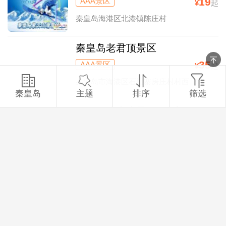
19
AAA景区
¥
起
秦皇岛海港区北港镇陈庄村
秦皇岛老君顶景区
35
AAA景区
¥
起
秦皇岛市海港区石门寨房庄村村西
秦皇岛
主题
排序
筛选
秦皇岛傍水崖景区-冬季滑雪夏
季高山峡谷漂流
68
AAA景区
¥
起
秦皇岛市海港区石门寨镇北未庄村
秦皇岛祖山·天女小镇（登山滑
雪摄影）
28
AAAA景区
¥
起
秦皇岛市青龙满族自治县石门寨镇祖山风景区