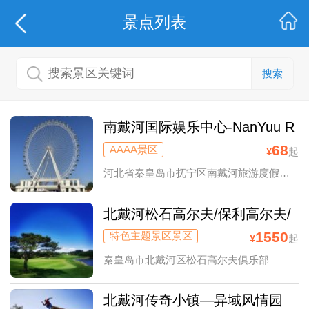
景点列表
搜索
南戴河国际娱乐中心-NanYuu R
esort
68
AAAA景区
¥
起
河北省秦皇岛市抚宁区南戴河旅游度假区环海路999号
北戴河松石高尔夫/保利高尔夫/
荣盛森林高尔夫俱乐部球场预订
1550
特色主题景区景区
¥
起
秦皇岛市北戴河区松石高尔夫俱乐部
北戴河传奇小镇—异域风情园