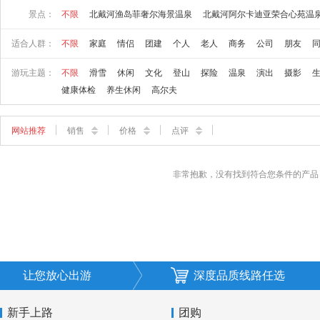
景点：
不限
北戴河渔岛菲奢尔海景温泉
北戴河阿尔卡迪亚荣合心苑温
适合人群：
不限
家庭
情侣
团建
个人
老人
商务
公司
朋友
游玩主题：
不限
滑雪
休闲
文化
登山
探险
温泉
演出
摄影
健康体检
养生休闲
高尔夫
网站推荐
销售
价格
点评
非常抱歉，没有找到符合您条件的产品
让您放心出游
深度品质线路任选
新手上路
团购