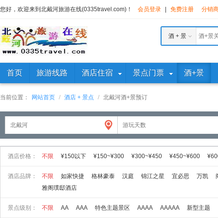
您好，欢迎来到北戴河旅游在线(0335travel.com)！
会员登录
|
免费注册
分销
酒 + 景
首页
旅游线路
酒店住宿
景点门票
酒+景
当前位置：
网站首页
/
酒店 + 景点
/
北戴河酒+景预订
酒店价格：
不限
¥150以下
¥150~¥300
¥300~¥450
¥450~¥600
¥60
酒店品牌：
不限
如家快捷
格林豪泰
汉庭
锦江之星
宜必思
万凯
雅阁璞邸酒店
景点级别：
不限
AA
AAA
特色主题景区
AAAA
AAAAA
新型主题