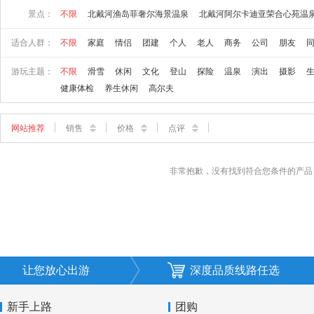
景点：
不限
北戴河渔岛菲奢尔海景温泉
北戴河阿尔卡迪亚荣合心苑温
适合人群：
不限
家庭
情侣
团建
个人
老人
商务
公司
朋友
游玩主题：
不限
滑雪
休闲
文化
登山
探险
温泉
演出
摄影
健康体检
养生休闲
高尔夫
网站推荐
销售
价格
点评
非常抱歉，没有找到符合您条件的产品
让您放心出游
深度品质线路任选
新手上路
团购