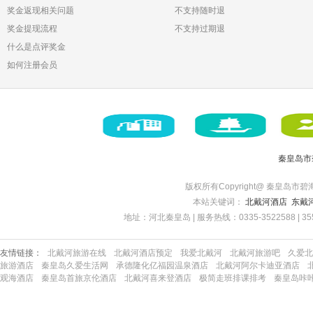
奖金返现相关问题
不支持随时退
奖金提现流程
不支持过期退
什么是点评奖金
如何注册会员
秦皇岛市
版权所有Copyright@ 秦皇岛市碧海博旅
本站关键词：
北戴河酒店
东戴
地址：河北秦皇岛 | 服务热线：0335-3522588 | 35522
友情链接：
北戴河旅游在线
北戴河酒店预定
我爱北戴河
北戴河旅游吧
久爱北
旅游酒店
秦皇岛久爱生活网
承德隆化亿福园温泉酒店
北戴河阿尔卡迪亚酒店
观海酒店
秦皇岛首旅京伦酒店
北戴河喜来登酒店
极简走班排课排考
秦皇岛咔