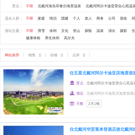
景点：
不限
北戴河渔岛菲奢尔海景温泉
北戴河阿尔卡迪亚荣合心苑温
适合人群：
不限
家庭
情侣
团建
个人
老人
商务
公司
朋友
游玩主题：
不限
滑雪
休闲
文化
登山
探险
温泉
演出
摄影
健康体检
养生休闲
高尔夫
网站推荐
销售
价格
点评
住五星北戴河阿尔卡迪亚滨海度假
景点
北戴河阿尔卡迪亚荣合心苑温
酒店
北戴河阿尔卡迪亚滨海度假酒
天数
2天1晚
住北戴河华贸喜来登酒店游北戴河