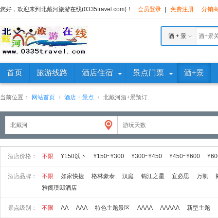
您好，欢迎来到北戴河旅游在线(0335travel.com)！
会员登录
|
免费注册
分销
酒 + 景
首页
旅游线路
酒店住宿
景点门票
酒+景
当前位置：
网站首页
/
酒店 + 景点
/
北戴河酒+景预订
酒店价格：
不限
¥150以下
¥150~¥300
¥300~¥450
¥450~¥600
¥60
酒店品牌：
不限
如家快捷
格林豪泰
汉庭
锦江之星
宜必思
万凯
雅阁璞邸酒店
景点级别：
不限
AA
AAA
特色主题景区
AAAA
AAAAA
新型主题