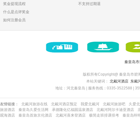
奖金提现流程
不支持过期退
什么是点评奖金
如何注册会员
秦皇岛市
版权所有Copyright@ 秦皇岛市碧海博旅
本站关键词：
北戴河酒店
东戴
地址：河北秦皇岛 | 服务热线：0335-3522588 | 35522
友情链接：
北戴河旅游在线
北戴河酒店预定
我爱北戴河
北戴河旅游吧
久爱北
旅游酒店
秦皇岛久爱生活网
承德隆化亿福园温泉酒店
北戴河阿尔卡迪亚酒店
观海酒店
秦皇岛首旅京伦酒店
北戴河喜来登酒店
极简走班排课排考
秦皇岛咔