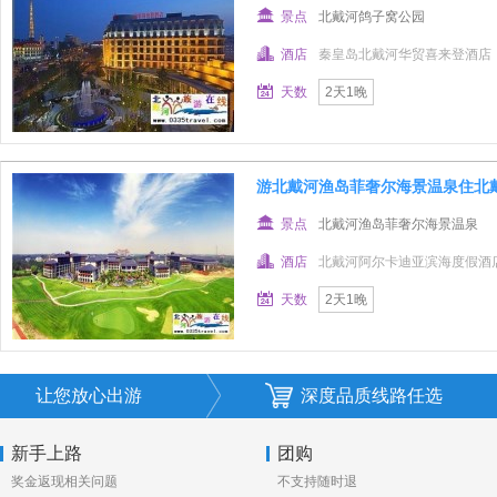
景点
北戴河鸽子窝公园
酒店
秦皇岛北戴河华贸喜来登酒店
天数
2天1晚
游北戴河渔岛菲奢尔海景温泉住北
景点
北戴河渔岛菲奢尔海景温泉
酒店
北戴河阿尔卡迪亚滨海度假酒
天数
2天1晚
让您放心出游
深度品质线路任选
新手上路
团购
奖金返现相关问题
不支持随时退