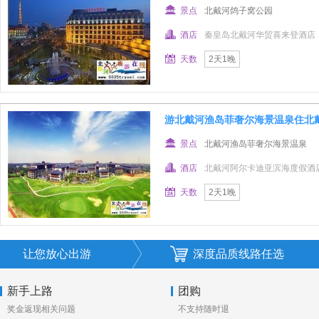
景点
北戴河鸽子窝公园
酒店
秦皇岛北戴河华贸喜来登酒店
天数
2天1晚
游北戴河渔岛菲奢尔海景温泉住北
景点
北戴河渔岛菲奢尔海景温泉
酒店
北戴河阿尔卡迪亚滨海度假酒
天数
2天1晚
让您放心出游
深度品质线路任选
新手上路
团购
奖金返现相关问题
不支持随时退