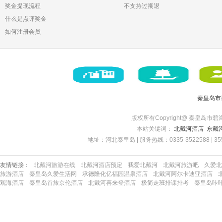
奖金提现流程
不支持过期退
什么是点评奖金
如何注册会员
秦皇岛市
版权所有Copyright@ 秦皇岛市碧海博旅
本站关键词：
北戴河酒店
东戴
地址：河北秦皇岛 | 服务热线：0335-3522588 | 35522
友情链接：
北戴河旅游在线
北戴河酒店预定
我爱北戴河
北戴河旅游吧
久爱北
旅游酒店
秦皇岛久爱生活网
承德隆化亿福园温泉酒店
北戴河阿尔卡迪亚酒店
观海酒店
秦皇岛首旅京伦酒店
北戴河喜来登酒店
极简走班排课排考
秦皇岛咔