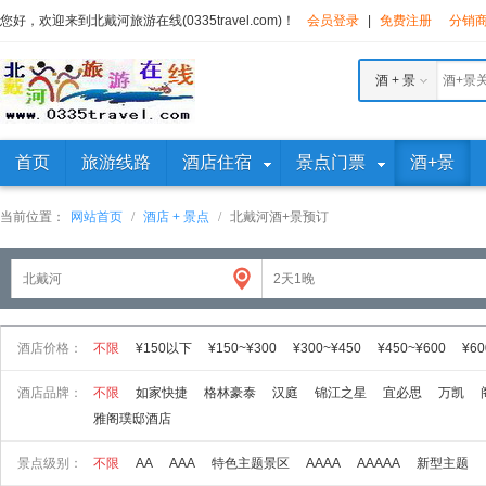
您好，欢迎来到北戴河旅游在线(0335travel.com)！
会员登录
|
免费注册
分销
酒 + 景
首页
旅游线路
酒店住宿
景点门票
酒+景
当前位置：
网站首页
/
酒店 + 景点
/
北戴河酒+景预订
酒店价格：
不限
¥150以下
¥150~¥300
¥300~¥450
¥450~¥600
¥60
酒店品牌：
不限
如家快捷
格林豪泰
汉庭
锦江之星
宜必思
万凯
雅阁璞邸酒店
景点级别：
不限
AA
AAA
特色主题景区
AAAA
AAAAA
新型主题