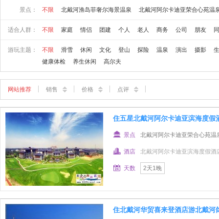
景点：
不限
北戴河渔岛菲奢尔海景温泉
北戴河阿尔卡迪亚荣合心苑温
适合人群：
不限
家庭
情侣
团建
个人
老人
商务
公司
朋友
游玩主题：
不限
滑雪
休闲
文化
登山
探险
温泉
演出
摄影
健康体检
养生休闲
高尔夫
网站推荐
销售
价格
点评
住五星北戴河阿尔卡迪亚滨海度假
景点
北戴河阿尔卡迪亚荣合心苑温
酒店
北戴河阿尔卡迪亚滨海度假酒
天数
2天1晚
住北戴河华贸喜来登酒店游北戴河