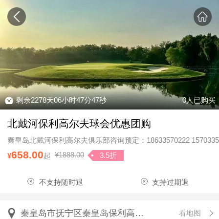
剩余
2278
天
06
小时
47
分
46
秒
0人已购买
北戴河保利高尔夫球会优惠团购
秦皇岛北戴河保利高尔夫俱乐部咨询预定：18633570222 157033
658.00
¥1888.00
3.5折
¥
起
不支持随时退
支持过期退
秦皇岛市抚宁区秦皇岛保利高尔夫球会
看地图