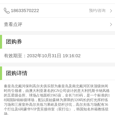
18633570222
预约/咨询
查看点评
团购券
有效期至：2032年10月31日 19:16:02
团购详情
北戴河
秦皇岛
保利高尔夫俱乐部为秦皇岛及南北戴河区块顶级休闲
时尚引领者，由澳大利亚著名的GN公司设计的意大利托斯卡纳风格
的五星级会所、球场占地面积1965亩，全长7185码，是一个标准的1
8洞国际锦标级球场，配以原始森林为屏障的320码长的灯光挥杆练
习场和三座室外高尔夫练习果岭及切杆沙坑，高尔夫练习场配有36
个打位及6间豪华VIP贵宾接待室（双打位），韩国知名外籍教练驻
场。