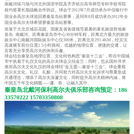
南戴河练习场与河北外国语学院及齐齐哈尔高等师范专科学校等院
校均签署长期战略合作协议。球会于2012年7月成功承办中信银行中
国业余高尔夫球巡回赛秦皇岛站赛事，及同年8月成功承办2012年全
国业余高尔夫球希望赛秦皇岛站赛事。
坐落于大北京城后花园、国家及省各级领导避暑的著名旅游胜地秦
皇岛· 南戴河。距离秦皇岛市中心30分钟车程，距离北方最大的旅游
娱乐中心南戴河国际娱乐中心仅300米，距离北京293.4KM，经京沈
高速驱车前往仅需2.5小时路程。优越的地理位置，便捷的交通，让
宾客充分享受高尔夫的休闲乐趣。
球会结合秦皇岛地理位置、文化特色构思“秦皇十三会”，即在中国城
市中执着于礼仪文化的高尔夫球会义结金兰；同时，也从国外寻求
推崇高尔夫文化礼仪的球会缔结“金玉盟---秦皇十三会”。球会重视
高尔夫文化、礼仪、礼貌，共同努力对高尔夫文化诉求与尊重形成
共通理念，增添了高尔夫深邃文化，同时提升高尔夫精神内涵，将
中国五千年文化精髓-----谦、恭、让融入其中。
秦皇岛北戴河保利高尔夫俱乐部咨询预定：186
33570222 15703350808