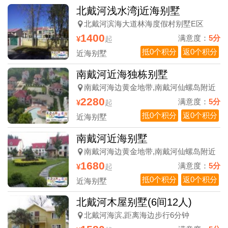
北戴河浅水湾j近海别墅
北戴河滨海大道林海度假村别墅E区
1400
满意度：
5分
¥
起
抵0个积分
返0个积分
近海别墅
南戴河近海独栋别墅
南戴河海边黄金地带,南戴河仙螺岛附近
2280
满意度：
5分
¥
起
抵0个积分
返0个积分
近海别墅
南戴河近海别墅
南戴河海边黄金地带,南戴河仙螺岛附近
1680
满意度：
5分
¥
起
抵0个积分
返0个积分
近海别墅
北戴河木屋别墅(6间12人)
北戴河海滨,距离海边步行6分钟