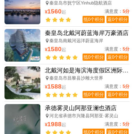
秦皇岛市抚宁区Yinhub隐航酒店
1560
满意度：
5分
¥
起
抵0个积分
返0个积分
秦皇岛北戴河蔚蓝海岸万豪酒店
秦皇岛南戴河远洋蔚蓝海岸
1580
满意度：
5分
¥
起
抵0个积分
返0个积分
北戴河如是海滨海度假区洲际英迪格酒店
秦皇岛市昌黎县沙雕大世界
1588
满意度：
5分
¥
起
抵0个积分
返0个积分
承德雾灵山阿那亚澜也酒店
河北省承德市兴隆县阿那亚·雾灵山
1988
满意度：
5分
¥
起
抵0个积分
返0个积分