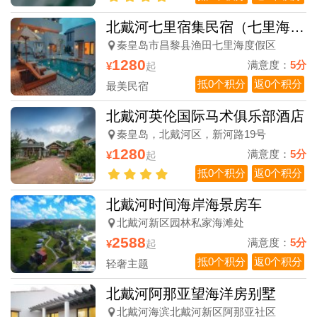
北戴河七里宿集民宿（七里海渔田小镇度假区）
秦皇岛市昌黎县渔田七里海度假区
1280
满意度：
5分
¥
起
抵0个积分
返0个积分
最美民宿
北戴河英伦国际马术俱乐部酒店
秦皇岛，北戴河区，新河路19号
1280
满意度：
5分
¥
起
抵0个积分
返0个积分
北戴河时间海岸海景房车
北戴河新区园林私家海滩处
2588
满意度：
5分
¥
起
抵0个积分
返0个积分
轻奢主题
北戴河阿那亚望海洋房别墅
北戴河海滨北戴河新区阿那亚社区