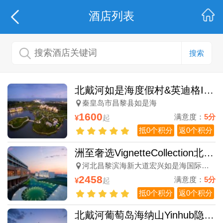
酒店列表
搜索
北戴河如是海度假村&英迪格Indigo酒店&如是公寓酒店
秦皇岛市昌黎县如是海
1600
满意度：
5分
¥
起
抵0个积分
返0个积分
洲至奢选VignetteCollection北戴河如是海酒店
河北昌黎滨海新大道宏兴如是海国际滨海度假区二期二区悦空间西行100米
2458
满意度：
5分
¥
起
抵0个积分
返0个积分
北戴河葡萄岛海纳山Yinhub隐航酒店