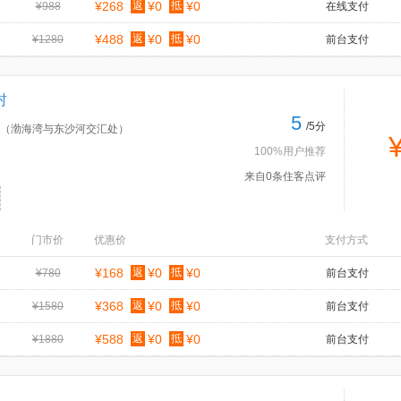
¥268
返
¥0
抵
¥0
¥988
在线支付
¥488
返
¥0
抵
¥0
¥1280
前台支付
村
5
/5分
（渤海湾与东沙河交汇处）
100%用户推荐
来自0条住客点评
门市价
优惠价
支付方式
¥168
返
¥0
抵
¥0
¥780
前台支付
¥368
返
¥0
抵
¥0
¥1580
前台支付
¥588
返
¥0
抵
¥0
¥1880
前台支付