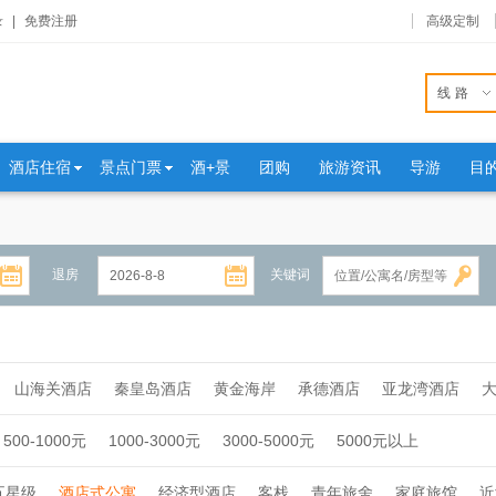
录
|
免费注册
高级定制
线路
酒店住宿
景点门票
酒+景
团购
旅游资讯
导游
目
退房
关键词
山海关酒店
秦皇岛酒店
黄金海岸
承德酒店
亚龙湾酒店
500-1000元
1000-3000元
3000-5000元
5000元以上
五星级
酒店式公寓
经济型酒店
客栈
青年旅舍
家庭旅馆
近