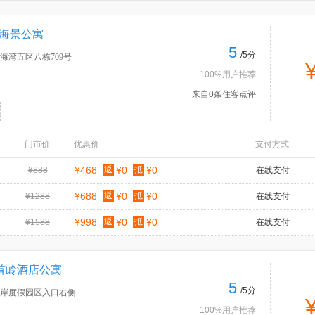
观海景公寓
5
/5分
海湾五区八栋709号
100%用户推荐
来自0条住客点评
门市价
优惠价
支付方式
¥468
返
¥0
抵
¥0
¥888
在线支付
¥688
返
¥0
抵
¥0
¥1288
在线支付
¥998
返
¥0
抵
¥0
¥1588
在线支付
首岭酒店公寓
5
/5分
岸度假园区入口右侧
100%用户推荐