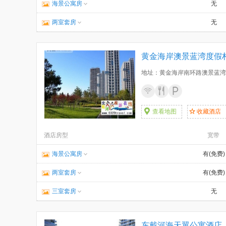
海景公寓房
无
两室套房
无
黄金海岸澳景蓝湾度假
地址：黄金海岸南环路澳景蓝湾
查看地图
收藏酒店
酒店房型
宽带
海景公寓房
有(免费)
两室套房
有(免费)
三室套房
无
东戴河海天翼公寓酒店