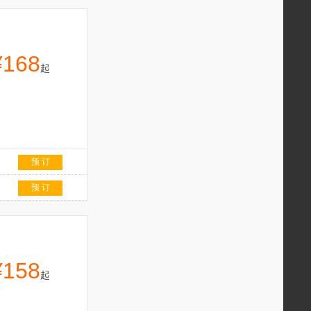
¥168
起
预 订
预 订
¥158
起