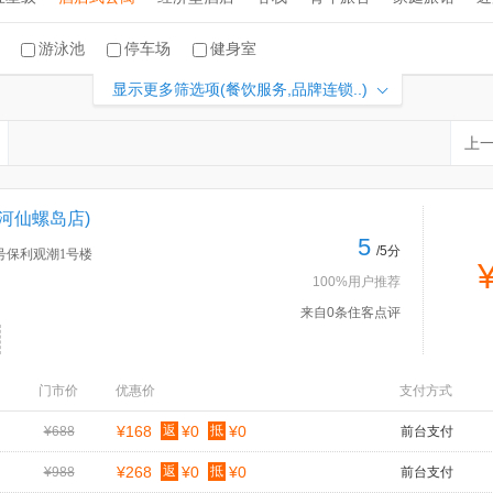
游泳池
停车场
健身室
显示更多筛选项(餐饮服务,品牌连锁..)
上
河仙螺岛店)
5
/5分
号保利观潮1号楼
100%用户推荐
来自0条住客点评
门市价
优惠价
支付方式
¥168
返
¥0
抵
¥0
¥688
前台支付
¥268
返
¥0
抵
¥0
¥988
前台支付