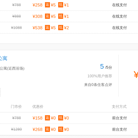
¥258
返
¥5
抵
¥1
¥788
在线支付
¥308
返
¥5
抵
¥1
¥888
在线支付
¥538
返
¥5
抵
¥2
¥1088
在线支付
公寓
5
/5分
公寓(近西浴场)
100%用户推荐
来自0条住客点评
门市价
优惠价
支付方式
¥158
返
¥0
抵
¥0
¥788
前台支付
¥268
返
¥0
抵
¥0
¥1280
前台支付