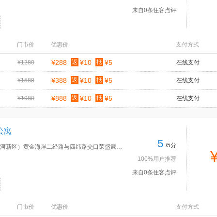
来自0条住客点评
门市价
优惠价
支付方式
¥288
返
¥10
抵
¥5
¥1280
在线支付
¥388
返
¥10
抵
¥5
¥1588
在线支付
¥888
返
¥10
抵
¥5
¥1980
在线支付
公寓
5
/5分
地址：北戴河旅游度假区（北戴河新区）黄金海岸二经路与四纬路交口荣盛戴河首岭高尔夫球场旁边
100%用户推荐
来自0条住客点评
门市价
优惠价
支付方式