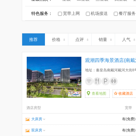
康养酒店
特色服务：
宽带上网
机场接送
餐厅服务
推荐
价格
点评
销量
人气
观潮四季海景酒店(南戴
地址：秦皇岛南戴河戴河大街8
查看地图
收藏酒店
酒店房型
宽带
大床房
有(免费)
双床房
有(免费)