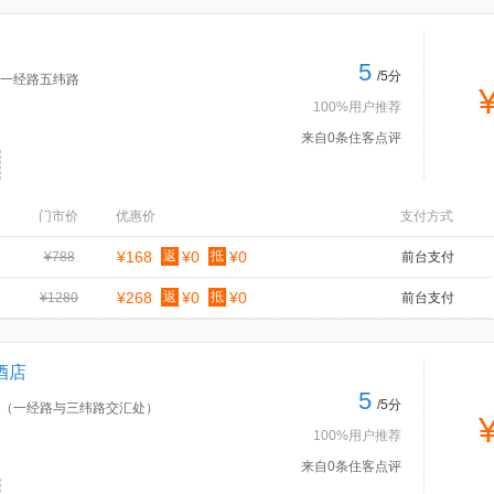
5
/5分
一经路五纬路
100%用户推荐
来自0条住客点评
门市价
优惠价
支付方式
¥168
返
¥0
抵
¥0
¥788
前台支付
¥268
返
¥0
抵
¥0
¥1280
前台支付
酒店
5
/5分
号（一经路与三纬路交汇处）
100%用户推荐
来自0条住客点评