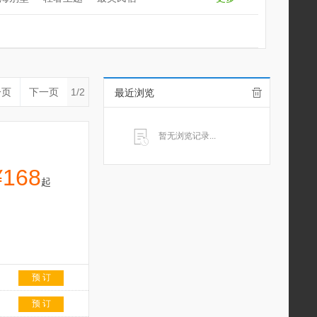
一页
下一页
1/2
最近浏览
暂无浏览记录...
¥168
起
预 订
预 订