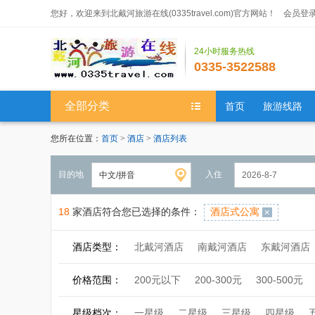
您好，欢迎来到北戴河旅游在线(0335travel.com)官方网站！
会员登
24小时服务热线
0335-3522588
全部分类
首页
旅游线路
您所在位置：
首页
>
酒店
>
酒店列表
目的地
入住
18
家酒店符合您已选择的条件：
酒店式公寓
酒店类型：
北戴河酒店
南戴河酒店
东戴河酒店
价格范围：
200元以下
200-300元
300-500元
星级档次：
一星级
二星级
三星级
四星级