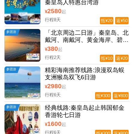
秦皇岛人特惠台湾游
2580
¥
起
行程8天
抵¥20
返¥50
「北京周边二日游」秦皇岛、北
参团游
戴河、南戴河、黄金海岸、碧螺
塔酒吧公园、奥林匹克公园、山
380
¥
起
海关、老龙头
行程2天
抵¥10
返¥20
精彩海南推荐线路:浪漫双岛蜈
参团游
支洲猴岛双飞6日游
2980
¥
起
行程6天
抵¥300
返¥800
经典线路:秦皇岛起止韩国郁金
参团游
香游轮七日游
1600
¥
起
行程6天
抵¥300
返¥800