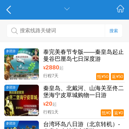
搜索
泰完美春节专版——秦皇岛起止
参团游
曼谷巴厘岛七日深度游
2880
¥
起
行程7天
抵¥50
返¥50
秦皇岛、北戴河、山海关至佟二
参团游
堡海宁皮草城购物一日游
20
¥
起
行程1天
抵¥0
返¥0
台湾环岛八日游（北京转机）-
参团游