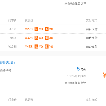
来自0条住客点评
门市价
优惠价
支付方式
¥278
返
¥0
抵
¥0
¥788
前台支付
¥328
返
¥0
抵
¥0
¥988
前台支付
¥458
返
¥0
抵
¥0
¥1288
前台支付
海关古城）
5
/5分
西路26号
100%用户推荐
来自0条住客点评
门市价
优惠价
支付方式