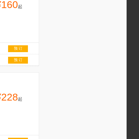
¥160
起
预 订
预 订
¥228
起