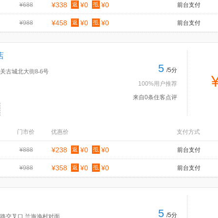
¥338
返
¥0
抵
¥0
¥688
前台支付
¥458
返
¥0
抵
¥0
¥988
前台支付
店
5
/5分
古城北大街8-6号
100%用户推荐
来自0条住客点评
门市价
优惠价
支付方式
¥238
返
¥0
抵
¥0
¥888
前台支付
¥358
返
¥0
抵
¥0
¥988
前台支付
5
/5分
路交叉口,兰海渔村对面