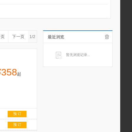
一页
下一页
1/2
最近浏览
暂无浏览记录...
¥358
起
预 订
预 订