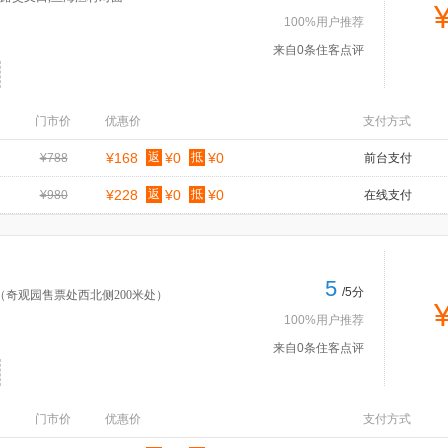
100%用户推荐
来自0条住客点评
门市价
优惠价
支付方式
¥168
返
¥0
抵
¥0
¥788
前台支付
¥228
返
¥0
抵
¥0
¥980
在线支付
5
/5分
（奇观园售票处西北侧200米处）
100%用户推荐
来自0条住客点评
门市价
优惠价
支付方式