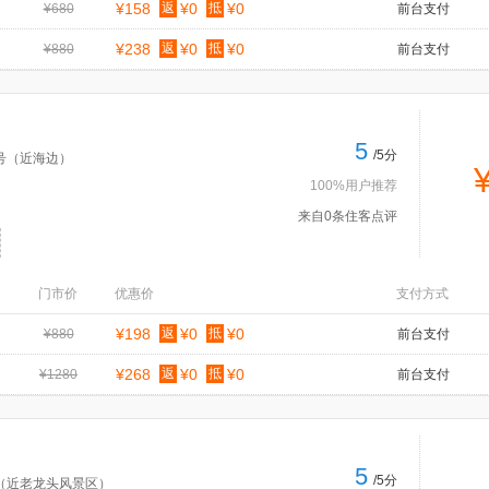
¥158
返
¥0
抵
¥0
¥680
前台支付
¥238
返
¥0
抵
¥0
¥880
前台支付
5
/5分
号（近海边）
100%用户推荐
来自0条住客点评
门市价
优惠价
支付方式
¥198
返
¥0
抵
¥0
¥880
前台支付
¥268
返
¥0
抵
¥0
¥1280
前台支付
5
/5分
号（近老龙头风景区）