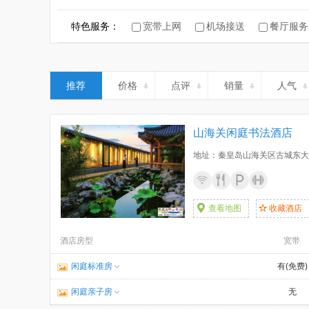
康养酒店
特色服务：
宽带上网
机场接送
餐厅服务
推荐
价格
点评
销量
人气
山海关闲庭书法酒店
地址：秦皇岛山海关区古城东大
查看地图
收藏酒店
酒店房型
宽带
闲庭标准房
有(免费)
闲庭亲子房
无