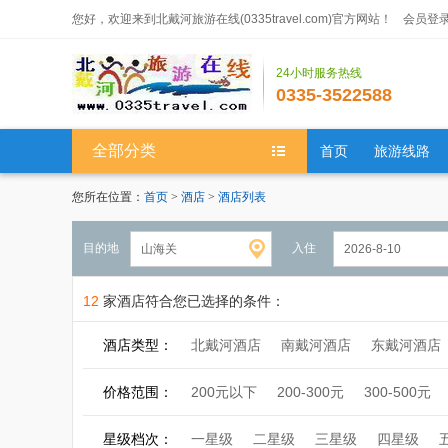
您好，欢迎来到北戴河旅游在线(0335travel.com)官方网站！
会员登
24小时服务热线
0335-3522588
全部分类
首页
旅游线路
您所在位置：
首页
>
酒店
>
酒店列表
目的地
入住
12
家酒店符合您已选择的条件：
酒店类型：
北戴河酒店
南戴河酒店
东戴河酒店
价格范围：
200元以下
200-300元
300-500元
星级档次：
一星级
二星级
三星级
四星级