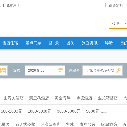
录
|
免费注册
高级定制
线路
酒店住宿
景点门票
酒+景
团购
旅游资讯
导游
目
退房
关键词
山海关酒店
秦皇岛酒店
黄金海岸
承德酒店
亚龙湾酒店
500-1000元
1000-3000元
3000-5000元
5000元以上
五星级
酒店式公寓
经济型酒店
客栈
青年旅舍
家庭旅馆
近