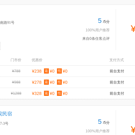
5
/5分
南路91号
100%用户推荐
来自0条住客点评
门市价
优惠价
支付方式
¥238
返
¥0
抵
¥0
¥788
前台支付
¥278
返
¥0
抵
¥0
¥988
前台支付
¥328
返
¥0
抵
¥0
¥1288
前台支付
院民宿
5
/5分
-3号
100%用户推荐