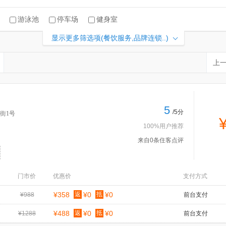
游泳池
停车场
健身室
显示更多筛选项(餐饮服务,品牌连锁..)
上
5
/5分
街1号
100%用户推荐
来自0条住客点评
门市价
优惠价
支付方式
¥358
返
¥0
抵
¥0
¥988
前台支付
¥488
返
¥0
抵
¥0
¥1288
前台支付