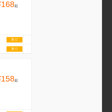
¥168
起
预 订
预 订
¥158
起