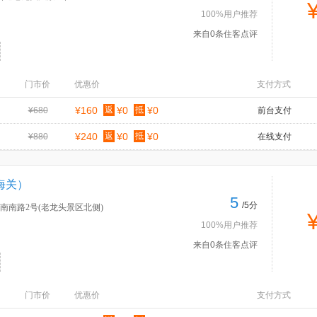
100%用户推荐
来自0条住客点评
门市价
优惠价
支付方式
¥160
返
¥0
抵
¥0
¥680
前台支付
¥240
返
¥0
抵
¥0
¥880
在线支付
海关）
5
/5分
南南路2号(老龙头景区北侧)
100%用户推荐
来自0条住客点评
门市价
优惠价
支付方式