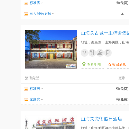
标准房
有(免费)
三人间/家庭房
无
山海关古城十里楠舍酒
地址：秦皇岛，山海关区，山海关
查看地图
收藏酒店
酒店房型
宽带
标准房
有(免费)
家庭房
有(免费)
山海关龙玺假日酒店
地址：山海关区河南南路与海口