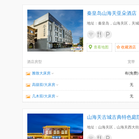
秦皇岛山海关亚朵酒店
地址：秦皇岛，山海关区，关城
查看地图
收藏酒店
酒店房型
宽带
雅致大床房
有(免费)
高级双/大床房
无
几木双/大床房
无
山海关古城古典特色庭
地址：山海关区，山海关西大街7