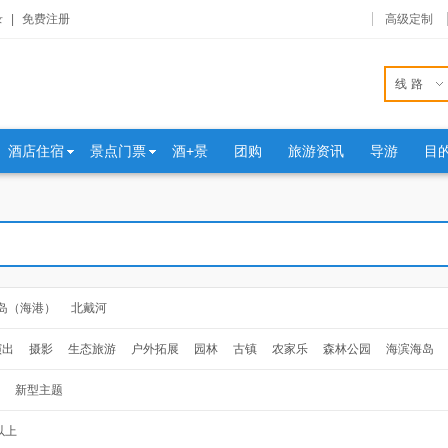
录
|
免费注册
高级定制
线路
酒店住宿
景点门票
酒+景
团购
旅游资讯
导游
目
岛（海港）
北戴河
演出
摄影
生态旅游
户外拓展
园林
古镇
农家乐
森林公园
海滨海岛
新型主题
以上