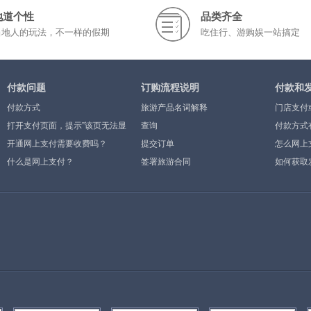
地道个性
品类齐全
当地人的玩法，不一样的假期
吃住行、游购娱一站搞定
付款问题
订购流程说明
付款和
付款方式
旅游产品名词解释
门店支付
打开支付页面，提示”该页无法显
查询
付款方式
示”或空白页，可能是什么原因？
开通网上支付需要收费吗？
提交订单
怎么网上
什么是网上支付？
签署旅游合同
如何获取