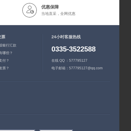
优惠保障
当地直采，全网优惠
发票
24小时客服热线
或银行汇款
0335-3522588
有哪些？
支付？
在线 QQ ：577795127
发票？
电子邮箱：577795127@qq.com