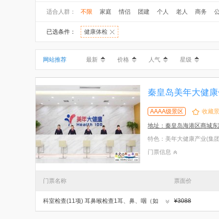
适合人群：
不限
家庭
情侣
团建
个人
老人
商务
已选条件：
健康体检
网站推荐
最新
价格
人气
星级
秦皇岛美年大健康
AAAA级景区
收藏
地址：秦皇岛海港区商城东
门票信息
门票名称
票面价
科室检查(11项) 耳鼻喉检查1耳、鼻、咽（如
¥3088
中耳炎、鼓膜穿孔、扁桃体肿大）有无异常等