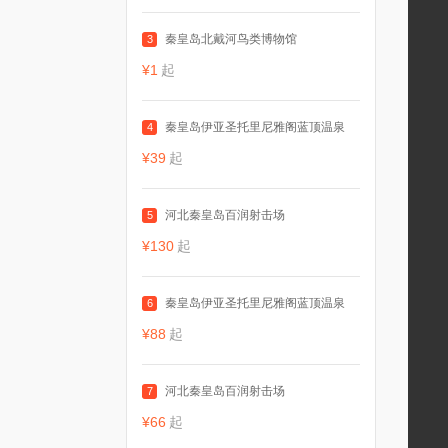
秦皇岛北戴河鸟类博物馆
3
¥1
起
秦皇岛伊亚圣托里尼雅阁蓝顶温泉
4
¥39
起
河北秦皇岛百润射击场
5
¥130
起
秦皇岛伊亚圣托里尼雅阁蓝顶温泉
6
¥88
起
河北秦皇岛百润射击场
7
¥66
起