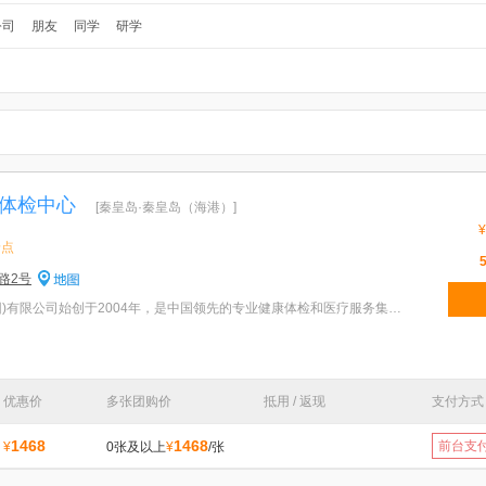
公司
朋友
同学
研学
体检中心
[秦皇岛·秦皇岛（海港）]
¥
景点
路2号
特色：美年大健康产业(集团)有限公司始创于2004年，是中国领先的专业健康体检和医疗服务集团，在全国29
优惠价
多张团购价
抵用 / 返现
支付方式
1468
1468
前台支
¥
0张及以上
¥
/张