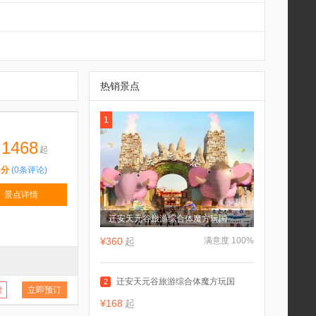
热销景点
1
1468
起
5分
(0条评论)
景点详情
迁安天元谷旅游综合体魔方玩国
¥360
起
满意度 100%
迁安天元谷旅游综合体魔方玩国
2
付
立即预订
¥168
起