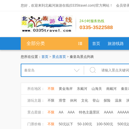
您好，欢迎来到北戴河旅游在线(0335travel.com)官方网站！
会员登
24小时服务热线
0335-3522588
全部分类
首页
旅游线路
您所在位置：
首页
>
景点首页
> 秦皇岛景点列表
所在地区：
不限
黄金海岸
东戴河
山海关
南戴河
秦皇
游玩主题：
不限
滑雪
休闲
文化
登山
探险
温泉
大健康
健康体检
养生休闲
高尔夫
景点星级：
不限
AA
AAA
特色主题景区
AAAA
AAAAA
门票价格：
不限
50元以下
50-100元
100-500元
500元