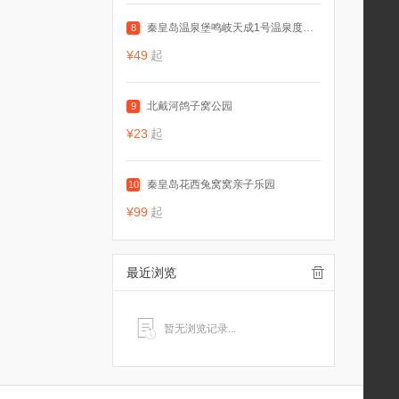
秦皇岛温泉堡鸣岐天成1号温泉度假村
8
¥49
起
北戴河鸽子窝公园
9
¥23
起
秦皇岛花西兔窝窝亲子乐园
10
¥99
起
最近浏览
暂无浏览记录...